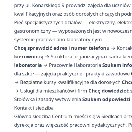
przy ul. Konarskiego 9 prowadzi zajęcia dla ucznió
kwalifikacyjnych oraz osób dorosłych chcących po
Pięć specjalistycznych działów — elektryczny, elek
gastronomiczny — wyposażonych jest w nowoczesne 
systemie pracowniano-laboratoryjnym.
Chcę sprawdzić adres i numer telefonu
→
Kontak
kierowniczą
→
Struktura organizacyjna i kadra kie
laboratoria
→
Pracownie i laboratoria
Szukam infor
dla szkół — zajęcia praktyczne i praktyki zawodowe
→
Bezpłatne kursy kwalifikacyjne dla dorosłych
Chc
→
Usługi dla mieszkańców i firm
Chcę dowiedzieć s
Stołówka i zasady wyżywienia
Szukam odpowiedzi 
Kontakt i siedziba
Główna siedziba Centrum mieści się w Siedlcach przy 
dyrekcja oraz większość pracowni dydaktycznych. Pr