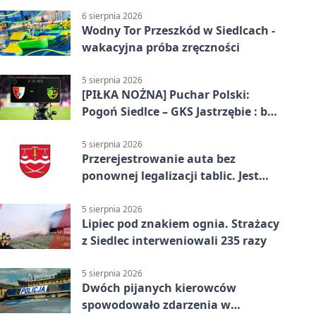
6 sierpnia 2026
Wodny Tor Przeszkód w Siedlcach -
wakacyjna próba zręczności
5 sierpnia 2026
[PIŁKA NOŻNA] Puchar Polski:
Pogoń Siedlce – GKS Jastrzębie : bez
gry, awans gospodarzy
5 sierpnia 2026
Przerejestrowanie auta bez
ponownej legalizacji tablic. Jest
ważna zmiana
5 sierpnia 2026
Lipiec pod znakiem ognia. Strażacy
z Siedlec interweniowali 235 razy
5 sierpnia 2026
Dwóch pijanych kierowców
spowodowało zdarzenia w