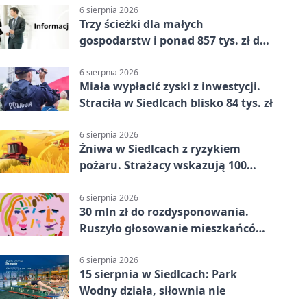
6 sierpnia 2026
Trzy ścieżki dla małych
gospodarstw i ponad 857 tys. zł do
zdobycia
6 sierpnia 2026
Miała wypłacić zyski z inwestycji.
Straciła w Siedlcach blisko 84 tys. zł
6 sierpnia 2026
Żniwa w Siedlcach z ryzykiem
pożaru. Strażacy wskazują 100
metrów od lasu
6 sierpnia 2026
30 mln zł do rozdysponowania.
Ruszyło głosowanie mieszkańców
Mazowsza
6 sierpnia 2026
15 sierpnia w Siedlcach: Park
Wodny działa, siłownia nie