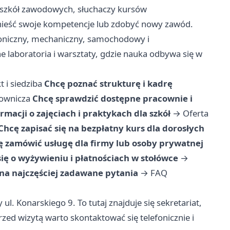
w szkół zawodowych, słuchaczy kursów
dnieść swoje kompetencje lub zdobyć nowy zawód.
troniczny, mechaniczny, samochodowy i
laboratoria i warsztaty, gdzie nauka odbywa się w
t i siedziba
Chcę poznać strukturę i kadrę
rownicza
Chcę sprawdzić dostępne pracownie i
macji o zajęciach i praktykach dla szkół
→
Oferta
Chcę zapisać się na bezpłatny kurs dla dorosłych
ę zamówić usługę dla firmy lub osoby prywatnej
ię o wyżywieniu i płatnościach w stołówce
→
na najczęściej zadawane pytania
→
FAQ
ul. Konarskiego 9. To tutaj znajduje się sekretariat,
zed wizytą warto skontaktować się telefonicznie i