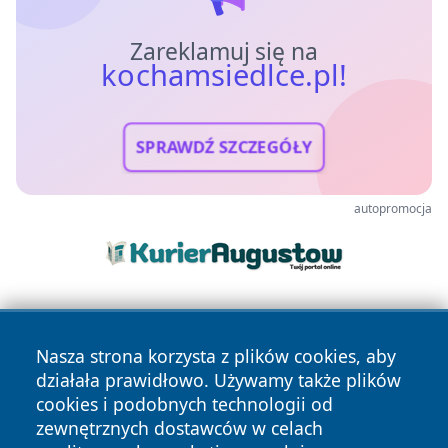
Zareklamuj się na
kochamsiedlce.pl!
SPRAWDŹ SZCZEGÓŁY
autopromocja
Nasza strona korzysta z plików cookies, aby
działała prawidłowo. Używamy także plików
cookies i podobnych technologii od
zewnętrznych dostawców w celach
Copyright © 2026 kochamsiedlce.pl Wszystkie prawa