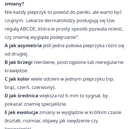
zmiany?
Nie każdy pieprzyk to powód do paniki, ale warto być
czujnym. Lekarze dermatolodzy posługują się tzw.
regułą ABCDE, która w prosty sposób pozwala ocenić,
czy znamię wygląda podejrzanie”:
A jak asymetria
jeśli jedna połowa pieprzyka różni się
od drugiej.
B jak brzegi
nierówne, postrzępione lub nieregularne
krawędzie.
C jak kolor
wiele odcieni w jednym pieprzyku (np.
brąz, czerń, czerwony).
D jak średnica
większa niż 6 mm to sygnał, by
pokazać znamię specjaliście.
E jak ewolucja
zmiany w wyglądzie w krótkim czasie
(kształt, rozmiar, objawy jak swędzenie czy
krwawienie).