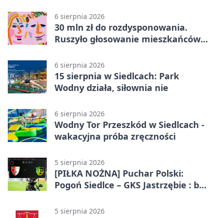
metrów od lasu
6 sierpnia 2026
30 mln zł do rozdysponowania.
Ruszyło głosowanie mieszkańców
Mazowsza
6 sierpnia 2026
15 sierpnia w Siedlcach: Park
Wodny działa, siłownia nie
6 sierpnia 2026
Wodny Tor Przeszkód w Siedlcach -
wakacyjna próba zręczności
5 sierpnia 2026
[PIŁKA NOŻNA] Puchar Polski:
Pogoń Siedlce – GKS Jastrzębie : bez
gry, awans gospodarzy
5 sierpnia 2026