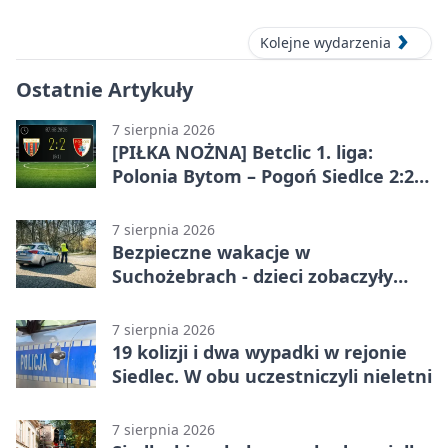
Kolejne wydarzenia
Ostatnie Artykuły
7 sierpnia 2026
[PIŁKA NOŻNA] Betclic 1. liga:
Polonia Bytom – Pogoń Siedlce 2:2.
Pogoń odrobiła straty w
emocjonującej końcówce
7 sierpnia 2026
Bezpieczne wakacje w
Suchożebrach - dzieci zobaczyły
pracę służb
7 sierpnia 2026
19 kolizji i dwa wypadki w rejonie
Siedlec. W obu uczestniczyli nieletni
7 sierpnia 2026