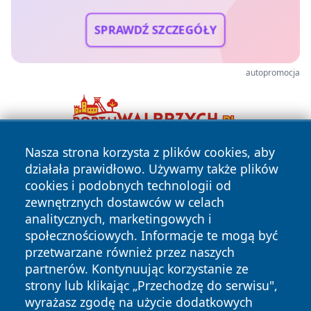
SPRAWDŹ SZCZEGÓŁY
autopromocja
Nasza strona korzysta z plików cookies, aby
działała prawidłowo. Używamy także plików
cookies i podobnych technologii od
zewnętrznych dostawców w celach
analitycznych, marketingowych i
społecznościowych. Informacje te mogą być
Copyright © 2026 kochamsiedlce.pl Wszystkie prawa
przetwarzane również przez naszych
zastrzeżone.
partnerów. Kontynuując korzystanie ze
strony lub klikając „Przechodzę do serwisu",
wyrażasz zgodę na użycie dodatkowych
Polityka
Polityka
News
Autorzy