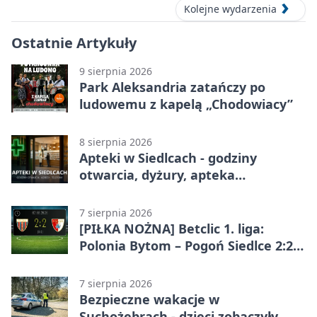
Kolejne wydarzenia
Ostatnie Artykuły
9 sierpnia 2026
Park Aleksandria zatańczy po
ludowemu z kapelą „Chodowiacy”
8 sierpnia 2026
Apteki w Siedlcach - godziny
otwarcia, dyżury, apteka
całodobowa
7 sierpnia 2026
[PIŁKA NOŻNA] Betclic 1. liga:
Polonia Bytom – Pogoń Siedlce 2:2.
Pogoń odrobiła straty w
emocjonującej końcówce
7 sierpnia 2026
Bezpieczne wakacje w
Suchożebrach - dzieci zobaczyły