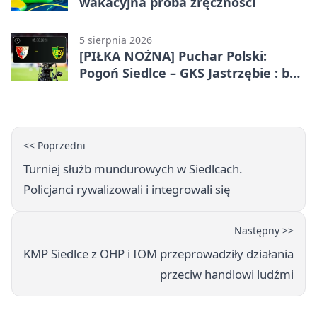
wakacyjna próba zręczności
5 sierpnia 2026
[PIŁKA NOŻNA] Puchar Polski:
Pogoń Siedlce – GKS Jastrzębie : bez
gry, awans gospodarzy
<< Poprzedni
Turniej służb mundurowych w Siedlcach.
Policjanci rywalizowali i integrowali się
Następny >>
KMP Siedlce z OHP i IOM przeprowadziły działania
przeciw handlowi ludźmi