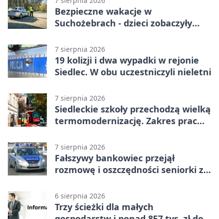
7 sierpnia 2026
Bezpieczne wakacje w
Suchożebrach - dzieci zobaczyły
pracę służb
7 sierpnia 2026
19 kolizji i dwa wypadki w rejonie
Siedlec. W obu uczestniczyli nieletni
7 sierpnia 2026
Siedleckie szkoły przechodzą wielką
termomodernizację. Zakres prac
jest szeroki
7 sierpnia 2026
Fałszywy bankowiec przejął
rozmowę i oszczędności seniorki z
Siedlec
6 sierpnia 2026
Trzy ścieżki dla małych
gospodarstw i ponad 857 tys. zł do