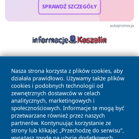
SPRAWDŹ SZCZEGÓŁY
autopromocja
Nasza strona korzysta z plików cookies, aby
działała prawidłowo. Używamy także plików
cookies i podobnych technologii od
zewnętrznych dostawców w celach
Copyright © 2026 kochamsiedlce.pl Wszystkie prawa
analitycznych, marketingowych i
zastrzeżone.
społecznościowych. Informacje te mogą być
przetwarzane również przez naszych
partnerów. Kontynuując korzystanie ze
Polityka
Polityka
News
Autorzy
strony lub klikając „Przechodzę do serwisu",
Prywatności
Cookies
wyrażasz zgodę na użycie dodatkowych