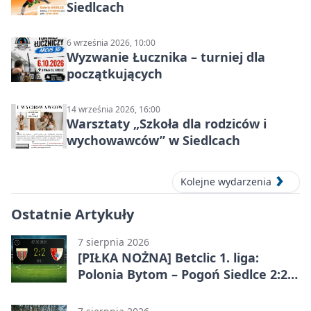
Siedlcach
6 września 2026, 10:00
Wyzwanie Łucznika – turniej dla
początkujących
14 września 2026, 16:00
Warsztaty „Szkoła dla rodziców i
wychowawców” w Siedlcach
Kolejne wydarzenia
Ostatnie Artykuły
7 sierpnia 2026
[PIŁKA NOŻNA] Betclic 1. liga:
Polonia Bytom – Pogoń Siedlce 2:2.
Pogoń odrobiła straty w
emocjonującej końcówce