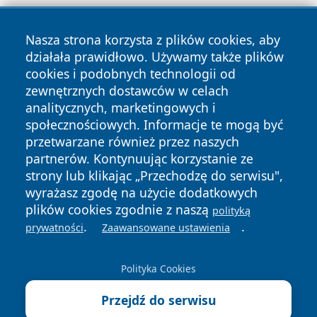
Nasza strona korzysta z plików cookies, aby
działała prawidłowo. Używamy także plików
cookies i podobnych technologii od
zewnętrznych dostawców w celach
Copyright © 2026 kochamsiedlce.pl Wszystkie prawa
analitycznych, marketingowych i
zastrzeżone.
społecznościowych. Informacje te mogą być
przetwarzane również przez naszych
partnerów. Kontynuując korzystanie ze
Polityka
Polityka
News
Autorzy
strony lub klikając „Przechodzę do serwisu",
Prywatności
Cookies
wyrażasz zgodę na użycie dodatkowych
plików cookies zgodnie z naszą
polityką
.
.
prywatności
Zaawansowane ustawienia
Polityka Cookies
Przejdź do serwisu