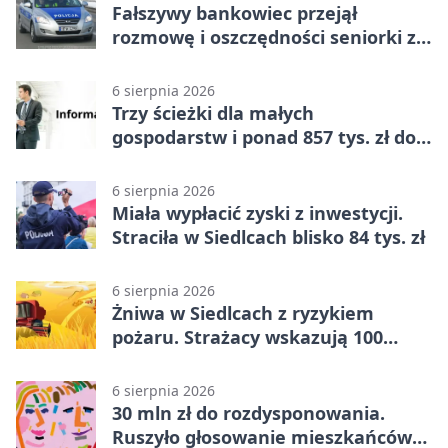
Fałszywy bankowiec przejął
rozmowę i oszczędności seniorki z
Siedlec
6 sierpnia 2026
Trzy ścieżki dla małych
gospodarstw i ponad 857 tys. zł do
zdobycia
6 sierpnia 2026
Miała wypłacić zyski z inwestycji.
Straciła w Siedlcach blisko 84 tys. zł
6 sierpnia 2026
Żniwa w Siedlcach z ryzykiem
pożaru. Strażacy wskazują 100
metrów od lasu
6 sierpnia 2026
30 mln zł do rozdysponowania.
Ruszyło głosowanie mieszkańców