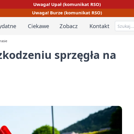
Uwaga! Upał (komunikat RSO)
Uwaga! Burze (komunikat RSO)
ydatne
Ciekawe
Zobacz
Kontakt
rasie
zkodzeniu sprzęgła na