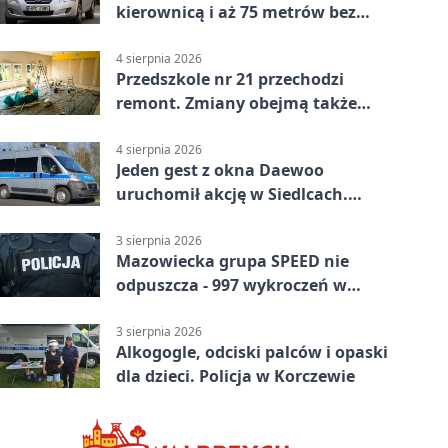
kierownicą i aż 75 metrów bez
kontroli
4 sierpnia 2026
Przedszkole nr 21 przechodzi
remont. Zmiany obejmą także
łazienkę
4 sierpnia 2026
Jeden gest z okna Daewoo
uruchomił akcję w Siedlcach.
Zatrzymano sześć osób
3 sierpnia 2026
Mazowiecka grupa SPEED nie
odpuszcza - 997 wykroczeń w
tydzień
3 sierpnia 2026
Alkogogle, odciski palców i opaski
dla dzieci. Policja w Korczewie