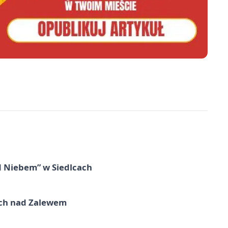
d Niebem” w Siedlcach
kich nad Zalewem