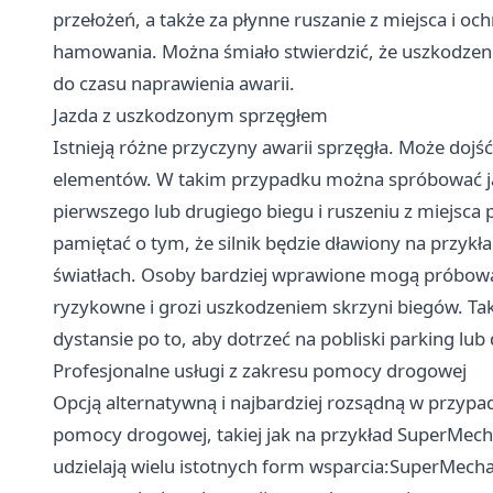
przełożeń, a także za płynne ruszanie z miejsca i o
hamowania. Można śmiało stwierdzić, że uszkodzenie
do czasu naprawienia awarii.
Jazda z uszkodzonym sprzęgłem
Istnieją różne przyczyny awarii sprzęgła. Może dojść
elementów. W takim przypadku można spróbować ja
pierwszego lub drugiego biegu i ruszeniu z miejsca
pamiętać o tym, że silnik będzie dławiony na przyk
światłach. Osoby bardziej wprawione mogą próbować
ryzykowne i grozi uszkodzeniem skrzyni biegów. Taka
dystansie po to, aby dotrzeć na pobliski parking l
Profesjonalne usługi z zakresu pomocy drogowej
Opcją alternatywną i najbardziej rozsądną w przypad
pomocy drogowej, takiej jak na przykład
SuperMech
udzielają wielu istotnych form wsparcia:SuperMec