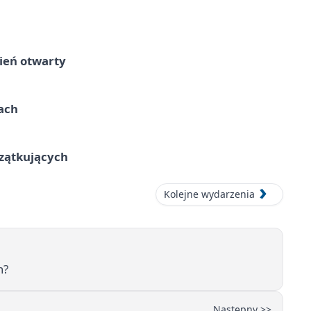
ień otwarty
cach
czątkujących
Kolejne wydarzenia
h?
Następny >>