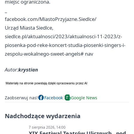
miejsc ograniczona.
_
facebook.com/MiastoPrzyjazne.Siedlce/
Urząd Miasta Siedlce,
siedlce.pl/aktualnosci/2023/aktualnosci-11-2023/z-
piosenka-pod-reke-koncert-studia-piosenki-singers-i-
zespolu-wokalnego-sweet-angels# nav
Autor:
krystian
Zaobserwuj nas!
Facebook
Google News
Nadchodzące wydarzenia
7 sierpnia 2026, 14:00
XIX Festiwal Teatrów Ulicznych „pod