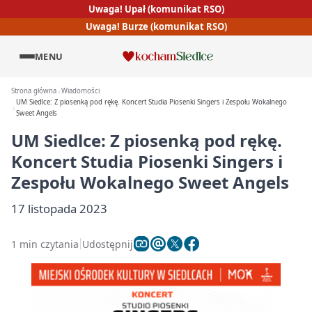
Uwaga! Upał (komunikat RSO)
Uwaga! Burze (komunikat RSO)
MENU
Strona główna
Wiadomości
UM Siedlce: Z piosenką pod rękę. Koncert Studia Piosenki Singers i Zespołu Wokalnego
Sweet Angels
UM Siedlce: Z piosenką pod rękę.
Koncert Studia Piosenki Singers i
Zespołu Wokalnego Sweet Angels
17 listopada 2023
1 min czytania
Udostępnij