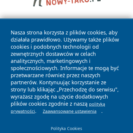
Nasza strona korzysta z plików cookies, aby
działała prawidłowo. Używamy także plików
cookies i podobnych technologii od
zewnętrznych dostawców w celach
Copyright © 2026 kochamsiedlce.pl Wszystkie prawa
analitycznych, marketingowych i
zastrzeżone.
społecznościowych. Informacje te mogą być
przetwarzane również przez naszych
partnerów. Kontynuując korzystanie ze
Polityka
Polityka
News
Autorzy
strony lub klikając „Przechodzę do serwisu",
Prywatności
Cookies
wyrażasz zgodę na użycie dodatkowych
plików cookies zgodnie z naszą
polityką
.
.
prywatności
Zaawansowane ustawienia
Polityka Cookies