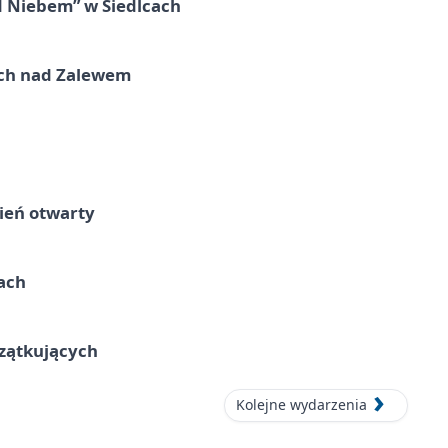
d Niebem” w Siedlcach
kich nad Zalewem
ień otwarty
cach
czątkujących
Kolejne wydarzenia