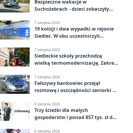
Bezpieczne wakacje w
Suchożebrach - dzieci zobaczyły
pracę służb
7 sierpnia 2026
19 kolizji i dwa wypadki w rejonie
Siedlec. W obu uczestniczyli
nieletni
7 sierpnia 2026
Siedleckie szkoły przechodzą
wielką termomodernizację. Zakres
prac jest szeroki
7 sierpnia 2026
Fałszywy bankowiec przejął
rozmowę i oszczędności seniorki z
Siedlec
6 sierpnia 2026
Trzy ścieżki dla małych
gospodarstw i ponad 857 tys. zł do
zdobycia
6 sierpnia 2026