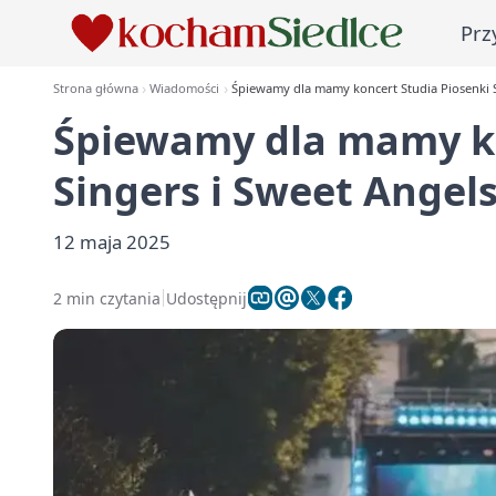
Prz
Strona główna
Wiadomości
Śpiewamy dla mamy koncert Studia Piosenki S
Śpiewamy dla mamy ko
Singers i Sweet Angel
12 maja 2025
2 min czytania
Udostępnij