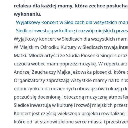
relaksu dla każdej mamy, która zechce posłuc
wykonaniu.
Wyjątkowy koncert w Siedlcach dla wszystkich ma
Siedlce inwestują w kulturę i rozwój miejskich przes
Wyjątkowy koncert w Siedlcach dla wszystkich mam
W Miejskim Ośrodku Kultury w Siedlcach trwają inte
Matki. Młodzi artyści ze Studia Piosenki Singers ora
uczucia wobec mam poprzez muzykę. W repertuarze z
Andrzej Zaucha czy Majka Jeżowska piosenki, które od
Organizatorzy zapraszają wszystkie mamy na to niez
odpoczynku od codziennych obowiązków i okazją d
poczuć się docenioną i otoczoną muzyczną atmosfer
Siedlce inwestują w kulturę i rozwój miejskich przest
Koncert jest częścią większego projektu rewitalizacj
które od lat stanowi zielone serce miasta i przestrz