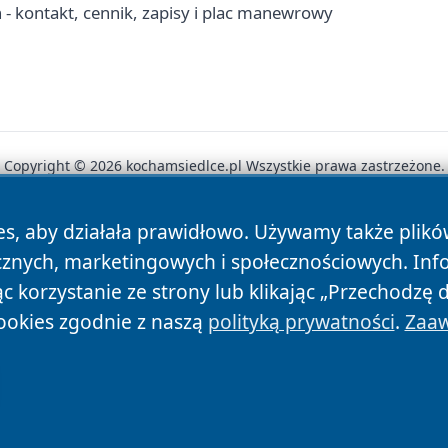
 kontakt, cennik, zapisy i plac manewrowy
Copyright © 2026 kochamsiedlce.pl Wszystkie prawa zastrzeżone.
es, aby działała prawidłowo. Używamy także plik
News
Autorzy
Polityka Prywatności
Polityka Cookie
cznych, marketingowych i społecznościowych. Inf
 korzystanie ze strony lub klikając „Przechodzę 
ookies zgodnie z naszą
polityką prywatności
.
Zaaw