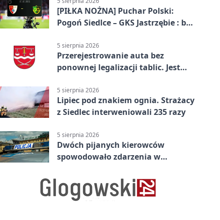
5 sierpnia 2026
[PIŁKA NOŻNA] Puchar Polski:
Pogoń Siedlce – GKS Jastrzębie : bez
gry, awans gospodarzy
5 sierpnia 2026
Przerejestrowanie auta bez
ponownej legalizacji tablic. Jest
ważna zmiana
5 sierpnia 2026
Lipiec pod znakiem ognia. Strażacy
z Siedlec interweniowali 235 razy
5 sierpnia 2026
Dwóch pijanych kierowców
spowodowało zdarzenia w
powiecie siedleckim