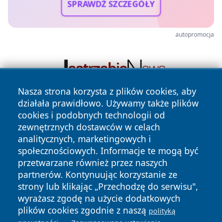
SPRAWDŹ SZCZEGÓŁY
autopromocja
Nasza strona korzysta z plików cookies, aby
działała prawidłowo. Używamy także plików
cookies i podobnych technologii od
zewnętrznych dostawców w celach
analitycznych, marketingowych i
społecznościowych. Informacje te mogą być
przetwarzane również przez naszych
Copyright © 2026 kochamsiedlce.pl Wszystkie prawa
partnerów. Kontynuując korzystanie ze
zastrzeżone.
strony lub klikając „Przechodzę do serwisu",
wyrażasz zgodę na użycie dodatkowych
plików cookies zgodnie z naszą
polityką
Polityka
Polityka
News
Autorzy