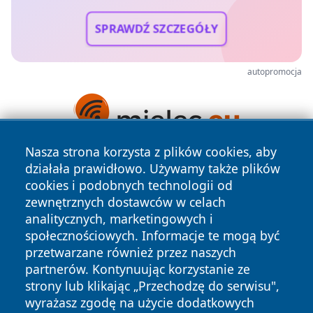
SPRAWDŹ SZCZEGÓŁY
autopromocja
Nasza strona korzysta z plików cookies, aby
działała prawidłowo. Używamy także plików
cookies i podobnych technologii od
zewnętrznych dostawców w celach
analitycznych, marketingowych i
społecznościowych. Informacje te mogą być
Copyright © 2026 kochamsiedlce.pl Wszystkie prawa
przetwarzane również przez naszych
zastrzeżone.
partnerów. Kontynuując korzystanie ze
strony lub klikając „Przechodzę do serwisu",
wyrażasz zgodę na użycie dodatkowych
Polityka
Polityka