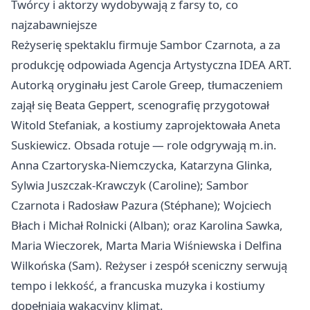
Twórcy i aktorzy wydobywają z farsy to, co
najzabawniejsze
Reżyserię spektaklu firmuje Sambor Czarnota, a za
produkcję odpowiada Agencja Artystyczna IDEA ART.
Autorką oryginału jest Carole Greep, tłumaczeniem
zajął się Beata Geppert, scenografię przygotował
Witold Stefaniak, a kostiumy zaprojektowała Aneta
Suskiewicz. Obsada rotuje — role odgrywają m.in.
Anna Czartoryska‑Niemczycka, Katarzyna Glinka,
Sylwia Juszczak‑Krawczyk (Caroline); Sambor
Czarnota i Radosław Pazura (Stéphane); Wojciech
Błach i Michał Rolnicki (Alban); oraz Karolina Sawka,
Maria Wieczorek, Marta Maria Wiśniewska i Delfina
Wilkońska (Sam). Reżyser i zespół sceniczny serwują
tempo i lekkość, a francuska muzyka i kostiumy
dopełniają wakacyjny klimat.