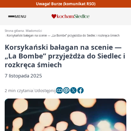
Uwaga! Burze (komunikat RSO)
MENU
Strona główna
Wiadomości
Korsykański bałagan na scenie — „La Bombe” przyjeżdża do Siedlec i rozkręca śmiech
Korsykański bałagan na scenie —
„La Bombe” przyjeżdża do Siedlec i
rozkręca śmiech
7 listopada 2025
2 min czytania
Udostępnij