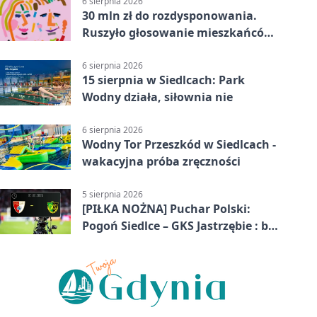
6 sierpnia 2026
30 mln zł do rozdysponowania.
Ruszyło głosowanie mieszkańców
Mazowsza
6 sierpnia 2026
15 sierpnia w Siedlcach: Park
Wodny działa, siłownia nie
6 sierpnia 2026
Wodny Tor Przeszkód w Siedlcach -
wakacyjna próba zręczności
5 sierpnia 2026
[PIŁKA NOŻNA] Puchar Polski:
Pogoń Siedlce – GKS Jastrzębie : bez
gry, awans gospodarzy