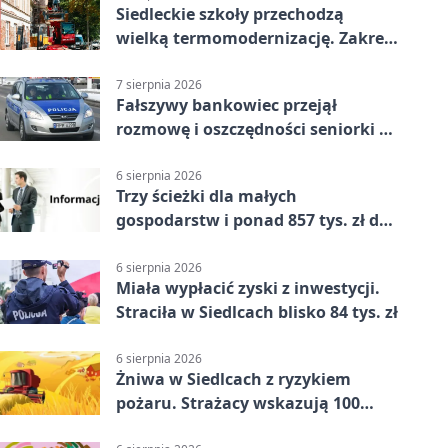
Siedleckie szkoły przechodzą
wielką termomodernizację. Zakres
prac jest szeroki
7 sierpnia 2026
Fałszywy bankowiec przejął
rozmowę i oszczędności seniorki z
Siedlec
6 sierpnia 2026
Trzy ścieżki dla małych
gospodarstw i ponad 857 tys. zł do
zdobycia
6 sierpnia 2026
Miała wypłacić zyski z inwestycji.
Straciła w Siedlcach blisko 84 tys. zł
6 sierpnia 2026
Żniwa w Siedlcach z ryzykiem
pożaru. Strażacy wskazują 100
metrów od lasu