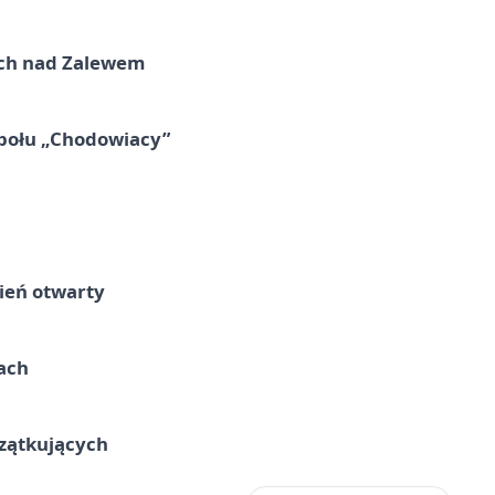
kich nad Zalewem
połu „Chodowiacy”
ień otwarty
cach
czątkujących