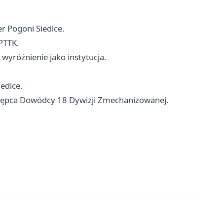
er Pogoni Siedlce.
 PTTK.
wyróżnienie jako instytucja.
edlce.
tępca Dowódcy 18 Dywizji Zmechanizowanej.