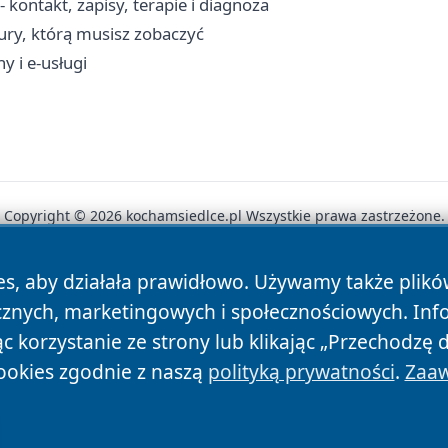
kontakt, zapisy, terapie i diagnoza
ktury, którą musisz zobaczyć
y i e-usługi
Copyright © 2026 kochamsiedlce.pl Wszystkie prawa zastrzeżone.
es, aby działała prawidłowo. Używamy także plik
News
Autorzy
Polityka Prywatności
Polityka Cookie
cznych, marketingowych i społecznościowych. Inf
 korzystanie ze strony lub klikając „Przechodzę 
ookies zgodnie z naszą
polityką prywatności
.
Zaaw