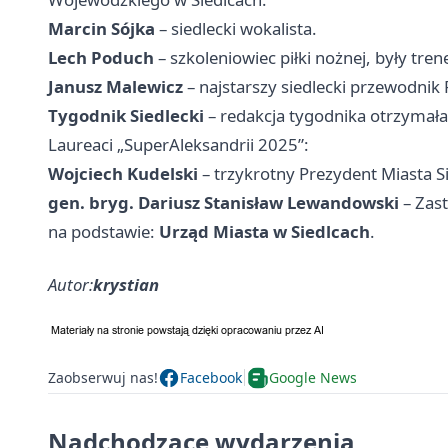
Marcin Sójka
– siedlecki wokalista.
Lech Poduch
– szkoleniowiec piłki nożnej, były tren
Janusz Malewicz
– najstarszy siedlecki przewodnik
Tygodnik Siedlecki
– redakcja tygodnika otrzymała 
Laureaci „SuperAleksandrii 2025”:
Wojciech Kudelski
– trzykrotny Prezydent Miasta Si
gen. bryg. Dariusz Stanisław Lewandowski
– Zas
na podstawie:
Urząd Miasta w Siedlcach
.
Autor:
krystian
Zaobserwuj nas!
Facebook
Google News
Nadchodzące wydarzenia