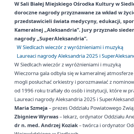
W Sali Białej Miejskiego Ośrodka Kultury w Sie
doroczne nagrody przyznawane za wkład w życie
przedstawicieli świata medycyny, edukacji, sport
Kameralnej „Aleksandria”
. Jury przyznało sied
nagrody „SuperAleksandria”.
W Siedlcach wieczór z wyróżnieniami i muzyką
Laureaci nagrody Aleksandria 2025 i SuperAleksan
W Siedlcach wieczór z wyróżnieniami i muzyką
Wieczorna gala odbyła się w kameralnej atmosferze Sa
mogli posłuchać orkiestry i porozmawiać z nominow
od 1996 roku trafiały do osób i instytucji, które w 
Laureaci nagrody Aleksandria 2025 i SuperAleksand
Maria Szmeja
– prezes Oddziału Powiatowego Związ
Zbigniew Wyrwas
– lekarz, ordynator Oddziału Anes
dr n. med. Andrzej Koziak
– twórca i ordynator Od
Wojewódzkiego w Siedlcach.