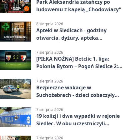
Park Aleksandria zatańczy po
ludowemu z kapelą „Chodowiacy”
8 sierpnia 2026
Apteki w Siedlcach - godziny
otwarcia, dyżury, apteka
całodobowa
7 sierpnia 2026
[PIŁKA NOŻNA] Betclic 1. liga:
Polonia Bytom – Pogoń Siedlce 2:2.
Pogoń odrobiła straty w
emocjonującej końcówce
7 sierpnia 2026
Bezpieczne wakacje w
Suchożebrach - dzieci zobaczyły
pracę służb
7 sierpnia 2026
19 kolizji i dwa wypadki w rejonie
Siedlec. W obu uczestniczyli
nieletni
7 sierpnia 2026