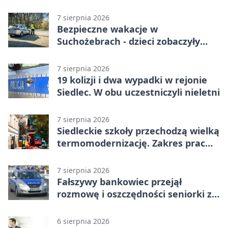
Pogoń odrobiła straty w
emocjonującej końcówce
7 sierpnia 2026
Bezpieczne wakacje w
Suchożebrach - dzieci zobaczyły
pracę służb
7 sierpnia 2026
19 kolizji i dwa wypadki w rejonie
Siedlec. W obu uczestniczyli nieletni
7 sierpnia 2026
Siedleckie szkoły przechodzą wielką
termomodernizację. Zakres prac
jest szeroki
7 sierpnia 2026
Fałszywy bankowiec przejął
rozmowę i oszczędności seniorki z
Siedlec
6 sierpnia 2026