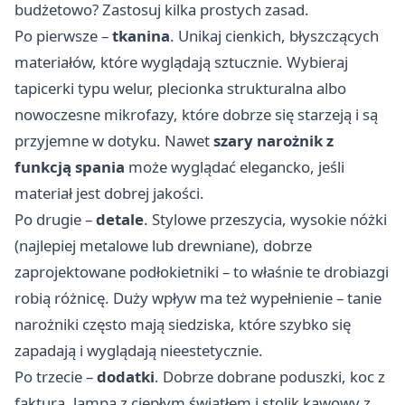
budżetowo? Zastosuj kilka prostych zasad.
Po pierwsze –
tkanina
. Unikaj cienkich, błyszczących
materiałów, które wyglądają sztucznie. Wybieraj
tapicerki typu welur, plecionka strukturalna albo
nowoczesne mikrofazy, które dobrze się starzeją i są
przyjemne w dotyku. Nawet
szary narożnik z
funkcją spania
może wyglądać elegancko, jeśli
materiał jest dobrej jakości.
Po drugie –
detale
. Stylowe przeszycia, wysokie nóżki
(najlepiej metalowe lub drewniane), dobrze
zaprojektowane podłokietniki – to właśnie te drobiazgi
robią różnicę. Duży wpływ ma też wypełnienie – tanie
narożniki często mają siedziska, które szybko się
zapadają i wyglądają nieestetycznie.
Po trzecie –
dodatki
. Dobrze dobrane poduszki, koc z
fakturą, lampa z ciepłym światłem i stolik kawowy z