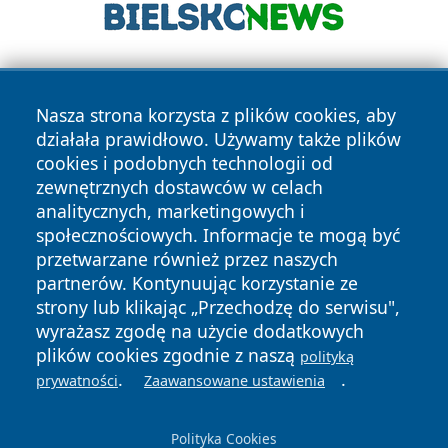
Nasza strona korzysta z plików cookies, aby
działała prawidłowo. Używamy także plików
cookies i podobnych technologii od
zewnętrznych dostawców w celach
Copyright © 2026 kochamsiedlce.pl Wszystkie prawa
analitycznych, marketingowych i
zastrzeżone.
społecznościowych. Informacje te mogą być
przetwarzane również przez naszych
partnerów. Kontynuując korzystanie ze
Polityka
Polityka
News
Autorzy
strony lub klikając „Przechodzę do serwisu",
Prywatności
Cookies
wyrażasz zgodę na użycie dodatkowych
plików cookies zgodnie z naszą
polityką
.
.
prywatności
Zaawansowane ustawienia
Polityka Cookies