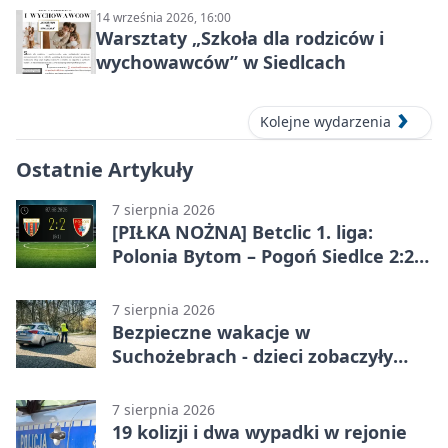
14 września 2026, 16:00
Warsztaty „Szkoła dla rodziców i
wychowawców” w Siedlcach
Kolejne wydarzenia
Ostatnie Artykuły
7 sierpnia 2026
[PIŁKA NOŻNA] Betclic 1. liga:
Polonia Bytom – Pogoń Siedlce 2:2.
Pogoń odrobiła straty w
emocjonującej końcówce
7 sierpnia 2026
Bezpieczne wakacje w
Suchożebrach - dzieci zobaczyły
pracę służb
7 sierpnia 2026
19 kolizji i dwa wypadki w rejonie