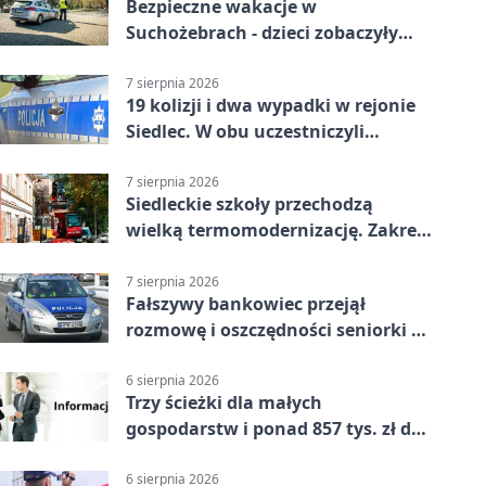
Bezpieczne wakacje w
Suchożebrach - dzieci zobaczyły
pracę służb
7 sierpnia 2026
19 kolizji i dwa wypadki w rejonie
Siedlec. W obu uczestniczyli
nieletni
7 sierpnia 2026
Siedleckie szkoły przechodzą
wielką termomodernizację. Zakres
prac jest szeroki
7 sierpnia 2026
Fałszywy bankowiec przejął
rozmowę i oszczędności seniorki z
Siedlec
6 sierpnia 2026
Trzy ścieżki dla małych
gospodarstw i ponad 857 tys. zł do
zdobycia
6 sierpnia 2026