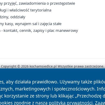
y przyjęć, zawiadomienia o przestępstwie
ugi i właściwość terytorialna
dziny, oddziały
y kasy, wynajem sal i zajęcia stałe
 kontakt, cennik, zapisy i plac manewrowy
Copyright © 2026 kochamsiedlce.pl Wszystkie prawa zastrzeżone.
es, aby działała prawidłowo. Używamy także plik
News
Autorzy
Polityka Prywatności
Polityka Cookie
cznych, marketingowych i społecznościowych. Inf
 korzystanie ze strony lub klikając „Przechodzę 
ookies zgodnie z naszą
polityką prywatności
.
Zaaw