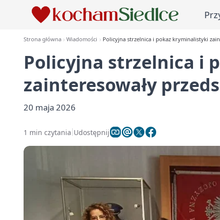
Prz
Strona główna
Wiadomości
Policyjna strzelnica i pokaz kryminalistyki zai
Policyjna strzelnica i
zainteresowały przedsz
20 maja 2026
1 min czytania
Udostępnij