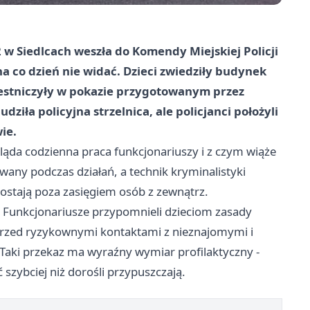
2 w Siedlcach weszła do Komendy Miejskiej Policji
 na co dzień nie widać. Dzieci zwiedziły budynek
zestniczyły w pokazie przygotowanym przez
ziła policyjna strzelnica, ale policjanci położyli
ie.
ląda codzienna praca funkcjonariuszy i z czym wiąże
żywany podczas działań, a technik kryminalistyki
zostają poza zasięgiem osób z zewnątrz.
e. Funkcjonariusze przypomnieli dzieciom zasady
 przed ryzykownymi kontaktami z nieznajomymi i
 Taki przekaz ma wyraźny wymiar profilaktyczny -
szybciej niż dorośli przypuszczają.