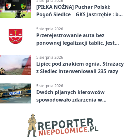
5 sierpnia 2026
[PIŁKA NOŻNA] Puchar Polski:
Pogoń Siedlce – GKS Jastrzębie : bez
gry, awans gospodarzy
5 sierpnia 2026
Przerejestrowanie auta bez
ponownej legalizacji tablic. Jest
ważna zmiana
5 sierpnia 2026
Lipiec pod znakiem ognia. Strażacy
z Siedlec interweniowali 235 razy
5 sierpnia 2026
Dwóch pijanych kierowców
spowodowało zdarzenia w
powiecie siedleckim