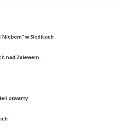
d Niebem” w Siedlcach
kich nad Zalewem
ień otwarty
cach