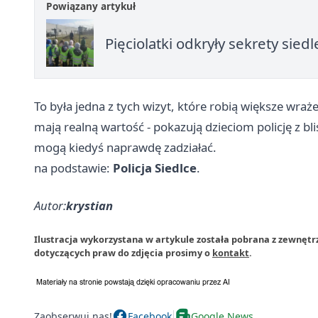
Powiązany artykuł
Pięciolatki odkryły sekrety sied
To była jedna z tych wizyt, które robią większe wraż
mają realną wartość - pokazują dzieciom policję z bli
mogą kiedyś naprawdę zadziałać.
na podstawie:
Policja Siedlce
.
Autor:
krystian
Ilustracja wykorzystana w artykule została pobrana z zewnętr
dotyczących praw do zdjęcia prosimy o
kontakt
.
Zaobserwuj nas!
Facebook
Google News