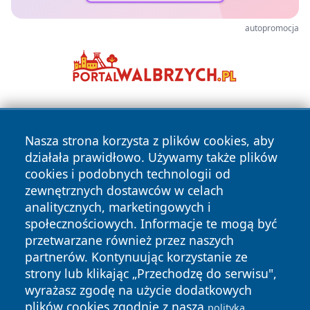
autopromocja
Nasza strona korzysta z plików cookies, aby
działała prawidłowo. Używamy także plików
cookies i podobnych technologii od
zewnętrznych dostawców w celach
Copyright © 2026 kochamsiedlce.pl Wszystkie prawa
analitycznych, marketingowych i
zastrzeżone.
społecznościowych. Informacje te mogą być
przetwarzane również przez naszych
partnerów. Kontynuując korzystanie ze
Polityka
Polityka
News
Autorzy
strony lub klikając „Przechodzę do serwisu",
Prywatności
Cookies
wyrażasz zgodę na użycie dodatkowych
plików cookies zgodnie z naszą
polityką