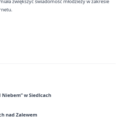
miała zwiększyć świadomość młodzieży w zakresie
rnetu.
d Niebem” w Siedlcach
kich nad Zalewem