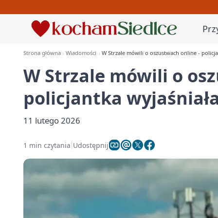
Prz
Strona główna
Wiadomości
W Strzale mówili o oszustwach online - policja
W Strzale mówili o os
policjantka wyjaśniała
11 lutego 2026
1 min czytania
Udostępnij