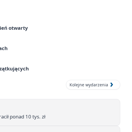
ień otwarty
cach
czątkujących
Kolejne wydarzenia
acił ponad 10 tys. zł