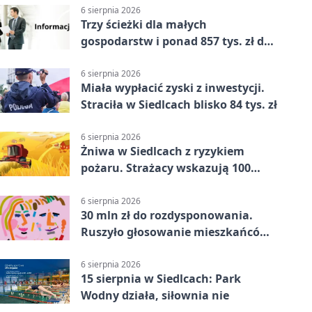
6 sierpnia 2026
Trzy ścieżki dla małych
gospodarstw i ponad 857 tys. zł do
zdobycia
6 sierpnia 2026
Miała wypłacić zyski z inwestycji.
Straciła w Siedlcach blisko 84 tys. zł
6 sierpnia 2026
Żniwa w Siedlcach z ryzykiem
pożaru. Strażacy wskazują 100
metrów od lasu
6 sierpnia 2026
30 mln zł do rozdysponowania.
Ruszyło głosowanie mieszkańców
Mazowsza
6 sierpnia 2026
15 sierpnia w Siedlcach: Park
Wodny działa, siłownia nie