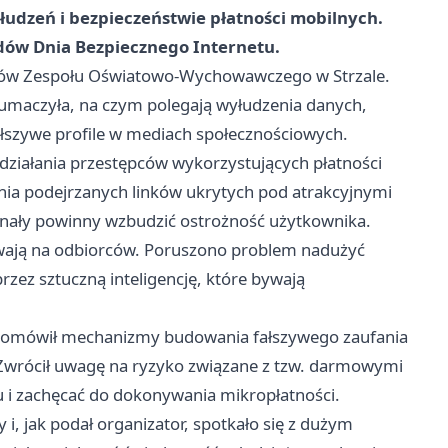
udzeń i bezpieczeństwie płatności mobilnych.
dów Dnia Bezpiecznego Internetu.
zniów Zespołu Oświatowo-Wychowawczego w Strzale.
 tłumaczyła, na czym polegają wyłudzenia danych,
ałszywe profile w mediach społecznościowych.
ziałania przestępców wykorzystujących płatności
ania podejrzanych linków ukrytych pod atrakcyjnymi
gnały powinny wzbudzić ostrożność użytkownika.
ływają na odbiorców. Poruszono problem nadużyć
zez sztuczną inteligencję, które bywają
ry omówił mechanizmy budowania fałszywego zaufania
j. Zwrócił uwagę na ryzyko związane z tzw. darmowymi
iu i zachęcać do dokonywania mikropłatności.
i, jak podał organizator, spotkało się z dużym