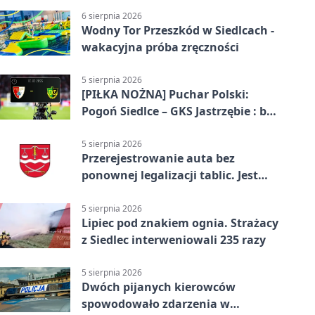
6 sierpnia 2026
Wodny Tor Przeszkód w Siedlcach -
wakacyjna próba zręczności
5 sierpnia 2026
[PIŁKA NOŻNA] Puchar Polski:
Pogoń Siedlce – GKS Jastrzębie : bez
gry, awans gospodarzy
5 sierpnia 2026
Przerejestrowanie auta bez
ponownej legalizacji tablic. Jest
ważna zmiana
5 sierpnia 2026
Lipiec pod znakiem ognia. Strażacy
z Siedlec interweniowali 235 razy
5 sierpnia 2026
Dwóch pijanych kierowców
spowodowało zdarzenia w