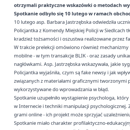
otrzymali praktyczne wskazówki o metodach wył
Spotkanie odbyło się 10 lutego w ramach obcho
10 lutego asp. Barbara Jastrzębska odwiedziła uc
Policjantka z Komendy Miejskiej Policji w Siedlcach
kradzież tożsamości i oszustwa realizowane przez f
W trakcie prelekcji omówiono również mechanizmy d
mobilne - w tym transakcje BLIK - oraz zasady unik
nagłówkami. Asp. Jastrzębska wskazywała, jakie sy
Policjantka wyjaśniła, czym są fake newsy i jak wp
związanych z materiałami graficznymi tworzonymi pr
wykorzystywane do wprowadzania w błąd.
Spotkanie uzupełniło wystąpienie psychologa, któ
w Internecie i techniki manipulacji psychologiczne
grami online - ich projekt może sprzyjać uzależnien
Spotkanie miało charakter profilaktyczno-edukacyjny 