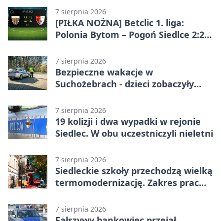
7 sierpnia 2026
[PIŁKA NOŻNA] Betclic 1. liga:
Polonia Bytom – Pogoń Siedlce 2:2.
Pogoń odrobiła straty w
emocjonującej końcówce
7 sierpnia 2026
Bezpieczne wakacje w
Suchożebrach - dzieci zobaczyły
pracę służb
7 sierpnia 2026
19 kolizji i dwa wypadki w rejonie
Siedlec. W obu uczestniczyli nieletni
7 sierpnia 2026
Siedleckie szkoły przechodzą wielką
termomodernizację. Zakres prac
jest szeroki
7 sierpnia 2026
Fałszywy bankowiec przejął