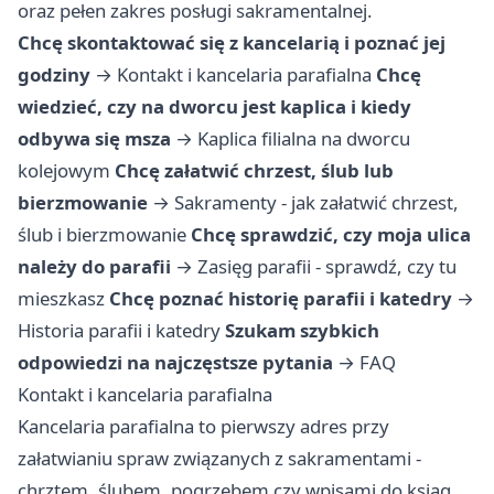
oraz pełen zakres posługi sakramentalnej.
Chcę skontaktować się z kancelarią i poznać jej
godziny
→
Kontakt i kancelaria parafialna
Chcę
wiedzieć, czy na dworcu jest kaplica i kiedy
odbywa się msza
→
Kaplica filialna na dworcu
kolejowym
Chcę załatwić chrzest, ślub lub
bierzmowanie
→
Sakramenty - jak załatwić chrzest,
ślub i bierzmowanie
Chcę sprawdzić, czy moja ulica
należy do parafii
→
Zasięg parafii - sprawdź, czy tu
mieszkasz
Chcę poznać historię parafii i katedry
→
Historia parafii i katedry
Szukam szybkich
odpowiedzi na najczęstsze pytania
→
FAQ
Kontakt i kancelaria parafialna
Kancelaria parafialna to pierwszy adres przy
załatwianiu spraw związanych z sakramentami -
chrztem, ślubem, pogrzebem czy wpisami do ksiąg