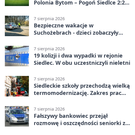
Polonia Bytom – Pogoń Siedlce 2:2.
Pogoń odrobiła straty w
emocjonującej końcówce
7 sierpnia 2026
Bezpieczne wakacje w
Suchożebrach - dzieci zobaczyły
pracę służb
7 sierpnia 2026
19 kolizji i dwa wypadki w rejonie
Siedlec. W obu uczestniczyli nieletni
7 sierpnia 2026
Siedleckie szkoły przechodzą wielką
termomodernizację. Zakres prac
jest szeroki
7 sierpnia 2026
Fałszywy bankowiec przejął
rozmowę i oszczędności seniorki z
Siedlec