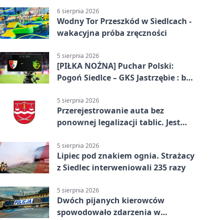
6 sierpnia 2026
Wodny Tor Przeszkód w Siedlcach -
wakacyjna próba zręczności
5 sierpnia 2026
[PIŁKA NOŻNA] Puchar Polski:
Pogoń Siedlce – GKS Jastrzębie : bez
gry, awans gospodarzy
5 sierpnia 2026
Przerejestrowanie auta bez
ponownej legalizacji tablic. Jest
ważna zmiana
5 sierpnia 2026
Lipiec pod znakiem ognia. Strażacy
z Siedlec interweniowali 235 razy
5 sierpnia 2026
Dwóch pijanych kierowców
spowodowało zdarzenia w