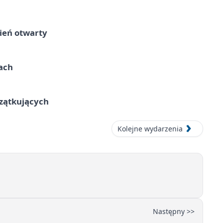
ień otwarty
cach
czątkujących
Kolejne wydarzenia
Następny >>