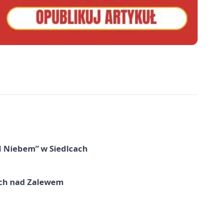
d Niebem” w Siedlcach
kich nad Zalewem