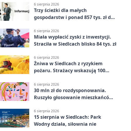
6 sierpnia 2026
Trzy ścieżki dla małych
gospodarstw i ponad 857 tys. zł do
zdobycia
6 sierpnia 2026
Miała wypłacić zyski z inwestycji.
Straciła w Siedlcach blisko 84 tys. zł
6 sierpnia 2026
Żniwa w Siedlcach z ryzykiem
pożaru. Strażacy wskazują 100
metrów od lasu
6 sierpnia 2026
30 mln zł do rozdysponowania.
Ruszyło głosowanie mieszkańców
Mazowsza
6 sierpnia 2026
15 sierpnia w Siedlcach: Park
Wodny działa, siłownia nie