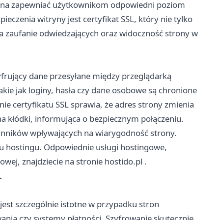
owinna zapewniać użytkownikom odpowiedni poziom
zenia witryny jest certyfikat SSL, który nie tylko
na zaufanie odwiedzających oraz widoczność strony w
zyfrujący dane przesyłane między przeglądarką
kie jak loginy, hasła czy dane osobowe są chronione
e certyfikatu SSL sprawia, że adres strony zmienia
ona kłódki, informująca o bezpiecznym połączeniu.
zynników wpływających na wiarygodność strony.
u hostingu. Odpowiednie usługi hostingowe,
owej, znajdziecie na stronie
hostido.pl
.
L
jest szczególnie istotne w przypadku stron
ania czy systemy płatności. Szyfrowanie skutecznie