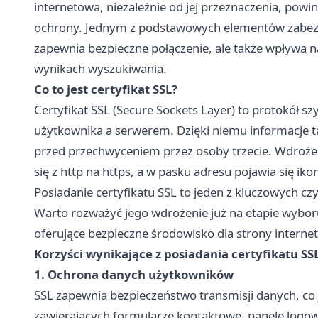
internetowa, niezależnie od jej przeznaczenia, p
ochrony. Jednym z podstawowych elementów zabezpiec
zapewnia bezpieczne połączenie, ale także wpływa 
wynikach wyszukiwania.
Co to jest certyfikat SSL?
Certyfikat SSL (Secure Sockets Layer) to protokół s
użytkownika a serwerem. Dzięki niemu informacje ta
przed przechwyceniem przez osoby trzecie. Wdrożeni
się z http na https, a w pasku adresu pojawia się ik
Posiadanie certyfikatu SSL to jeden z kluczowych c
Warto rozważyć jego wdrożenie już na etapie wybor
oferujące bezpieczne środowisko dla strony internet
Korzyści wynikające z posiadania certyfikatu SS
1. Ochrona danych użytkowników
SSL zapewnia bezpieczeństwo transmisji danych, co 
zawierających formularze kontaktowe, panele logow