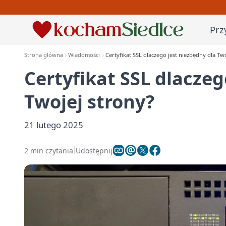
Prz
Strona główna
Wiadomości
Certyfikat SSL dlaczego jest niezbędny dla Tw
Certyfikat SSL dlaczeg
Twojej strony?
21 lutego 2025
2 min czytania
Udostępnij