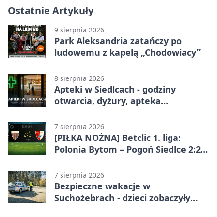
Ostatnie Artykuły
9 sierpnia 2026
Park Aleksandria zatańczy po
ludowemu z kapelą „Chodowiacy”
8 sierpnia 2026
Apteki w Siedlcach - godziny
otwarcia, dyżury, apteka
całodobowa
7 sierpnia 2026
[PIŁKA NOŻNA] Betclic 1. liga:
Polonia Bytom – Pogoń Siedlce 2:2.
Pogoń odrobiła straty w
emocjonującej końcówce
7 sierpnia 2026
Bezpieczne wakacje w
Suchożebrach - dzieci zobaczyły
pracę służb