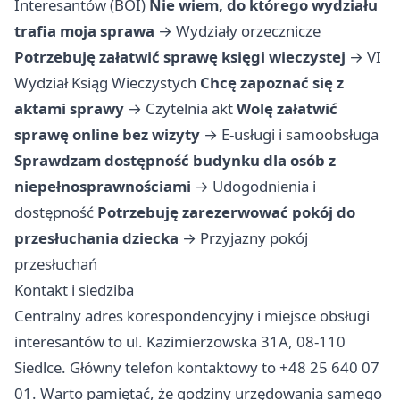
Interesantów (BOI)
Nie wiem, do którego wydziału
trafia moja sprawa
→
Wydziały orzecznicze
Potrzebuję załatwić sprawę księgi wieczystej
→
VI
Wydział Ksiąg Wieczystych
Chcę zapoznać się z
aktami sprawy
→
Czytelnia akt
Wolę załatwić
sprawę online bez wizyty
→
E-usługi i samoobsługa
Sprawdzam dostępność budynku dla osób z
niepełnosprawnościami
→
Udogodnienia i
dostępność
Potrzebuję zarezerwować pokój do
przesłuchania dziecka
→
Przyjazny pokój
przesłuchań
Kontakt i siedziba
Centralny adres korespondencyjny i miejsce obsługi
interesantów to ul. Kazimierzowska 31A, 08-110
Siedlce. Główny telefon kontaktowy to +48 25 640 07
01. Warto pamiętać, że godziny urzędowania samego