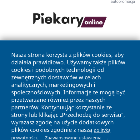
autopromocja
Nasza strona korzysta z plików cookies, aby
działała prawidłowo. Używamy także plików
cookies i podobnych technologii od
zewnętrznych dostawców w celach
Copyright © 2026 kochamsiedlce.pl Wszystkie prawa
analitycznych, marketingowych i
zastrzeżone.
społecznościowych. Informacje te mogą być
przetwarzane również przez naszych
partnerów. Kontynuując korzystanie ze
Polityka
Polityka
News
Autorzy
strony lub klikając „Przechodzę do serwisu",
Prywatności
Cookies
wyrażasz zgodę na użycie dodatkowych
plików cookies zgodnie z naszą
polityką
.
.
prywatności
Zaawansowane ustawienia