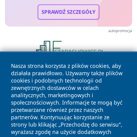
SPRAWDŹ SZCZEGÓŁY
autopromocja
Nasza strona korzysta z plików cookies, aby
działała prawidłowo. Używamy także plików
cookies i podobnych technologii od
zewnętrznych dostawców w celach
analitycznych, marketingowych i
społecznościowych. Informacje te mogą być
Copyright © 2026 kochamsiedlce.pl Wszystkie prawa
przetwarzane również przez naszych
zastrzeżone.
partnerów. Kontynuując korzystanie ze
strony lub klikając „Przechodzę do serwisu",
wyrażasz zgodę na użycie dodatkowych
Polityka
Polityka