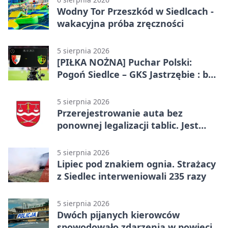
Wodny Tor Przeszkód w Siedlcach -
wakacyjna próba zręczności
5 sierpnia 2026
[PIŁKA NOŻNA] Puchar Polski:
Pogoń Siedlce – GKS Jastrzębie : bez
gry, awans gospodarzy
5 sierpnia 2026
Przerejestrowanie auta bez
ponownej legalizacji tablic. Jest
ważna zmiana
5 sierpnia 2026
Lipiec pod znakiem ognia. Strażacy
z Siedlec interweniowali 235 razy
5 sierpnia 2026
Dwóch pijanych kierowców
spowodowało zdarzenia w powiecie