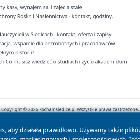
y kasy, wynajem sal i zajęcia stałe
rony Roślin i Nasiennictwa - kontakt, godziny,
ycieli w Siedlcach - kontakt, oferta i zapisy
tracja, wsparcie dla bezrobotnych i pracodawców
łnym historii?
h Co musisz wiedzieć o studiach i życiu akademickim
Copyright © 2026 kochamsiedlce.pl Wszystkie prawa zastrzeżone.
es, aby działała prawidłowo. Używamy także plik
News
Autorzy
Polityka Prywatności
Polityka Cookie
cznych, marketingowych i społecznościowych. Inf