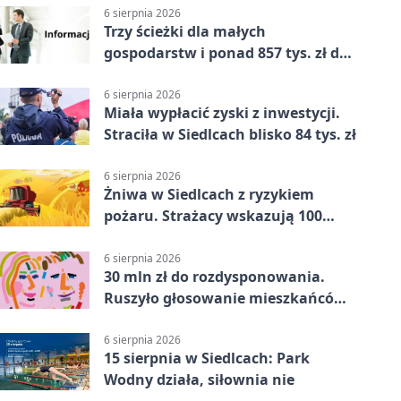
6 sierpnia 2026
Trzy ścieżki dla małych
gospodarstw i ponad 857 tys. zł do
zdobycia
6 sierpnia 2026
Miała wypłacić zyski z inwestycji.
Straciła w Siedlcach blisko 84 tys. zł
6 sierpnia 2026
Żniwa w Siedlcach z ryzykiem
pożaru. Strażacy wskazują 100
metrów od lasu
6 sierpnia 2026
30 mln zł do rozdysponowania.
Ruszyło głosowanie mieszkańców
Mazowsza
6 sierpnia 2026
15 sierpnia w Siedlcach: Park
Wodny działa, siłownia nie