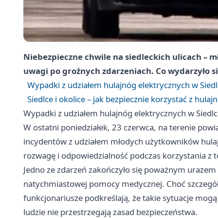
Niebezpieczne chwile na siedleckich ulicach – 
uwagi po groźnych zdarzeniach. Co wydarzyło si
Wypadki z udziałem hulajnóg elektrycznych w Sied
Siedlce i okolice – jak bezpiecznie korzystać z hula
Wypadki z udziałem hulajnóg elektrycznych w Siedl
W ostatni poniedziałek, 23 czerwca, na terenie pow
incydentów z udziałem młodych użytkowników hulajnó
rozwagę i odpowiedzialność podczas korzystania z 
Jedno ze zdarzeń zakończyło się poważnym urazem 1
natychmiastowej pomocy medycznej. Choć szczegół
funkcjonariusze podkreślają, że takie sytuacje mog
ludzie nie przestrzegają zasad bezpieczeństwa.