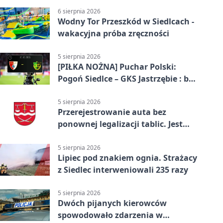
6 sierpnia 2026
Wodny Tor Przeszkód w Siedlcach -
wakacyjna próba zręczności
5 sierpnia 2026
[PIŁKA NOŻNA] Puchar Polski:
Pogoń Siedlce – GKS Jastrzębie : bez
gry, awans gospodarzy
5 sierpnia 2026
Przerejestrowanie auta bez
ponownej legalizacji tablic. Jest
ważna zmiana
5 sierpnia 2026
Lipiec pod znakiem ognia. Strażacy
z Siedlec interweniowali 235 razy
5 sierpnia 2026
Dwóch pijanych kierowców
spowodowało zdarzenia w