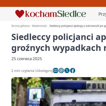
Prz
Strona główna
Wiadomości
Siedleccy policjanci apelują o ostrożność p
Siedleccy policjanci a
groźnych wypadkach 
25 czerwca 2025
2 min czytania
Udostępnij