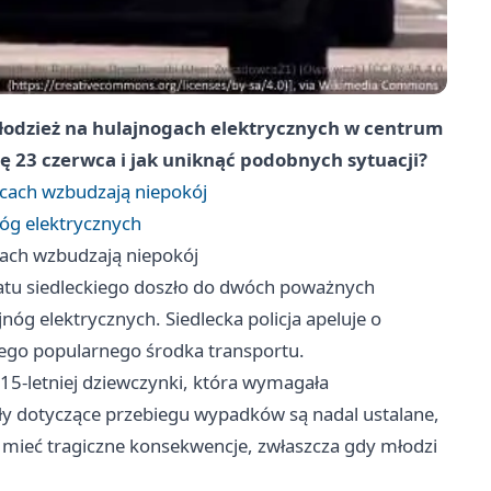
młodzież na hulajnogach elektrycznych w centrum
ę 23 czerwca i jak uniknąć podobnych sytuacji?
lcach wzbudzają niepokój
jnóg elektrycznych
cach wzbudzają niepokój
iatu siedleckiego doszło do dwóch poważnych
g elektrycznych. Siedlecka policja apeluje o
tego popularnego środka transportu.
5-letniej dziewczynki, która wymagała
y dotyczące przebiegu wypadków są nadal ustalane,
ą mieć tragiczne konsekwencje, zwłaszcza gdy młodzi