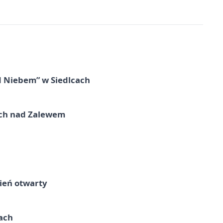
d Niebem” w Siedlcach
kich nad Zalewem
ień otwarty
cach