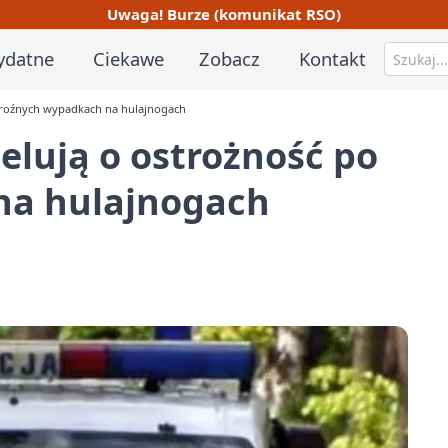
Uwaga! Burze (komunikat RSO)
ydatne
Ciekawe
Zobacz
Kontakt
o groźnych wypadkach na hulajnogach
pelują o ostrożność po
na hulajnogach