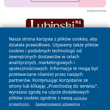
autopromocja
Nasza strona korzysta z plików cookies, aby
działała prawidłowo. Używamy także plików
cookies i podobnych technologii od
zewnętrznych dostawców w celach
analitycznych, marketingowych i
społecznościowych. Informacje te mogą być
Copyright © 2026 kochamsiedlce.pl Wszystkie prawa
przetwarzane również przez naszych
zastrzeżone.
partnerów. Kontynuując korzystanie ze
strony lub klikając „Przechodzę do serwisu",
wyrażasz zgodę na użycie dodatkowych
Polityka
Polityka
News
Autorzy
plików cookies zgodnie z naszą
polityką
Prywatności
Cookies
.
.
prywatności
Zaawansowane ustawienia