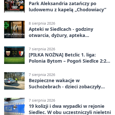
Park Aleksandria zatańczy po
ludowemu z kapelą „Chodowiacy”
8 sierpnia 2026
Apteki w Siedlcach - godziny
otwarcia, dyżury, apteka
całodobowa
7 sierpnia 2026
[PIŁKA NOŻNA] Betclic 1. liga:
Polonia Bytom – Pogoń Siedlce 2:2.
Pogoń odrobiła straty w
emocjonującej końcówce
7 sierpnia 2026
Bezpieczne wakacje w
Suchożebrach - dzieci zobaczyły
pracę służb
7 sierpnia 2026
19 kolizji i dwa wypadki w rejonie
Siedlec. W obu uczestniczyli nieletni