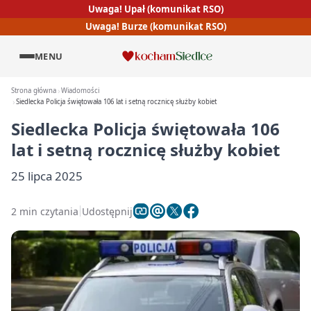
Uwaga! Upał (komunikat RSO)
Uwaga! Burze (komunikat RSO)
MENU
Strona główna
Wiadomości
Siedlecka Policja świętowała 106 lat i setną rocznicę służby kobiet
Siedlecka Policja świętowała 106
lat i setną rocznicę służby kobiet
25 lipca 2025
2 min czytania
Udostępnij