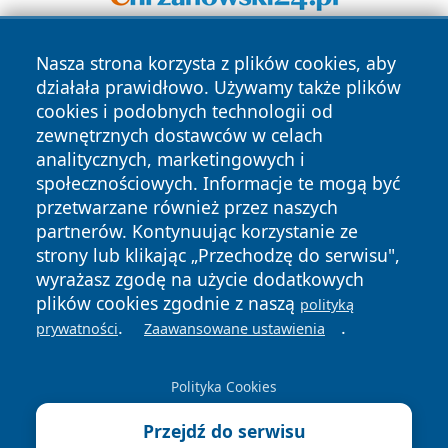
Nasza strona korzysta z plików cookies, aby
działała prawidłowo. Używamy także plików
cookies i podobnych technologii od
zewnętrznych dostawców w celach
analitycznych, marketingowych i
Copyright © 2026 kochamsiedlce.pl Wszystkie prawa
społecznościowych. Informacje te mogą być
zastrzeżone.
przetwarzane również przez naszych
partnerów. Kontynuując korzystanie ze
strony lub klikając „Przechodzę do serwisu",
Polityka
Polityka
News
Autorzy
wyrażasz zgodę na użycie dodatkowych
Prywatności
Cookies
plików cookies zgodnie z naszą
polityką
.
.
prywatności
Zaawansowane ustawienia
Polityka Cookies
Przejdź do serwisu