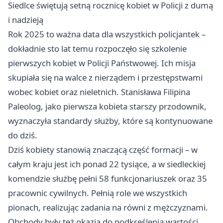
Siedlce świętują setną rocznicę kobiet w Policji z dumą
i nadzieją
Rok 2025 to ważna data dla wszystkich policjantek –
dokładnie sto lat temu rozpoczęło się szkolenie
pierwszych kobiet w Policji Państwowej. Ich misja
skupiała się na walce z nierządem i przestępstwami
wobec kobiet oraz nieletnich. Stanisława Filipina
Paleolog, jako pierwsza kobieta starszy przodownik,
wyznaczyła standardy służby, które są kontynuowane
do dziś.
Dziś kobiety stanowią znaczącą część formacji – w
całym kraju jest ich ponad 22 tysiące, a w siedleckiej
komendzie służbę pełni 58 funkcjonariuszek oraz 35
pracownic cywilnych. Pełnią role we wszystkich
pionach, realizując zadania na równi z mężczyznami.
Obchody były też okazją do podkreślenia wartości