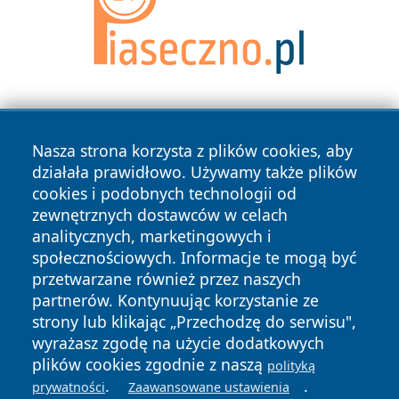
Nasza strona korzysta z plików cookies, aby
działała prawidłowo. Używamy także plików
cookies i podobnych technologii od
zewnętrznych dostawców w celach
Copyright © 2026 kochamsiedlce.pl Wszystkie prawa
analitycznych, marketingowych i
zastrzeżone.
społecznościowych. Informacje te mogą być
przetwarzane również przez naszych
partnerów. Kontynuując korzystanie ze
Polityka
Polityka
News
Autorzy
strony lub klikając „Przechodzę do serwisu",
Prywatności
Cookies
wyrażasz zgodę na użycie dodatkowych
plików cookies zgodnie z naszą
polityką
.
.
prywatności
Zaawansowane ustawienia