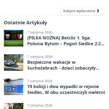
Kolejne wydarzenia
Ostatnie Artykuły
7 sierpnia 2026
[PIŁKA NOŻNA] Betclic 1. liga:
Polonia Bytom – Pogoń Siedlce 2:2.
Pogoń odrobiła straty w
emocjonującej końcówce
7 sierpnia 2026
Bezpieczne wakacje w
Suchożebrach - dzieci zobaczyły
pracę służb
7 sierpnia 2026
19 kolizji i dwa wypadki w rejonie
Siedlec. W obu uczestniczyli nieletni
7 sierpnia 2026