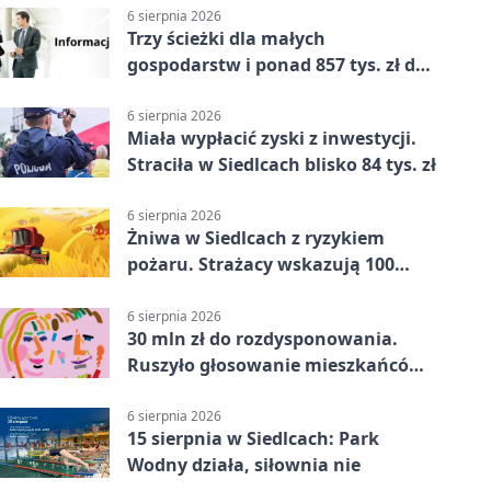
6 sierpnia 2026
Trzy ścieżki dla małych
gospodarstw i ponad 857 tys. zł do
zdobycia
6 sierpnia 2026
Miała wypłacić zyski z inwestycji.
Straciła w Siedlcach blisko 84 tys. zł
6 sierpnia 2026
Żniwa w Siedlcach z ryzykiem
pożaru. Strażacy wskazują 100
metrów od lasu
6 sierpnia 2026
30 mln zł do rozdysponowania.
Ruszyło głosowanie mieszkańców
Mazowsza
6 sierpnia 2026
15 sierpnia w Siedlcach: Park
Wodny działa, siłownia nie