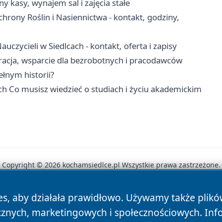
y kasy, wynajem sal i zajęcia stałe
rony Roślin i Nasiennictwa - kontakt, godziny,
ycieli w Siedlcach - kontakt, oferta i zapisy
tracja, wsparcie dla bezrobotnych i pracodawców
łnym historii?
h Co musisz wiedzieć o studiach i życiu akademickim
Copyright © 2026 kochamsiedlce.pl Wszystkie prawa zastrzeżone.
es, aby działała prawidłowo. Używamy także plik
News
Autorzy
Polityka Prywatności
Polityka Cookie
cznych, marketingowych i społecznościowych. Inf