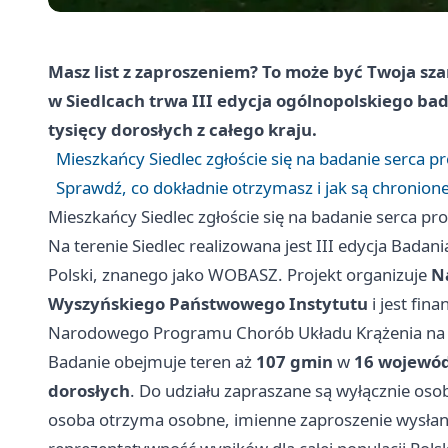
Masz list z zaproszeniem? To może być Twoja sza
w Siedlcach trwa III edycja ogólnopolskiego 
tysięcy dorosłych z całego kraju.
Mieszkańcy Siedlec zgłoście się na badanie serca 
Sprawdź, co dokładnie otrzymasz i jak są chronion
Mieszkańcy Siedlec zgłoście się na badanie serca p
Na terenie Siedlec realizowana jest III edycja Bada
Polski, znanego jako WOBASZ. Projekt organizuje
N
Wyszyńskiego Państwowego Instytutu
i jest fi
Narodowego Programu Chorób Układu Krążenia na 
Badanie obejmuje teren aż
107 gmin
w
16 wojewó
dorosłych
. Do udziału zapraszane są wyłącznie os
osoba otrzyma osobne, imienne zaproszenie wysłan