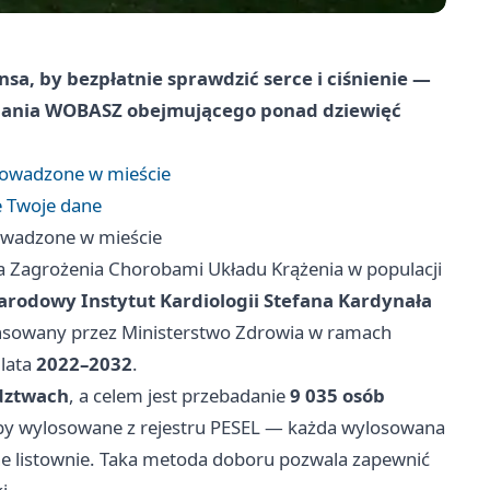
nsa, by bezpłatnie sprawdzić serce i ciśnienie —
badania WOBASZ obejmującego ponad dziewięć
prowadzone w mieście
e Twoje dane
rowadzone w mieście
nia Zagrożenia Chorobami Układu Krążenia w populacji
arodowy Instytut Kardiologii Stefana Kardynała
nansowany przez Ministerstwo Zdrowia w ramach
lata
2022–2032
.
dztwach
, a celem jest przebadanie
9 035 osób
oby wylosowane z rejestru PESEL — każda wylosowana
e listownie. Taka metoda doboru pozwala zapewnić