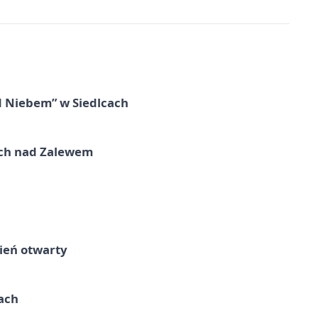
d Niebem” w Siedlcach
kich nad Zalewem
ień otwarty
cach