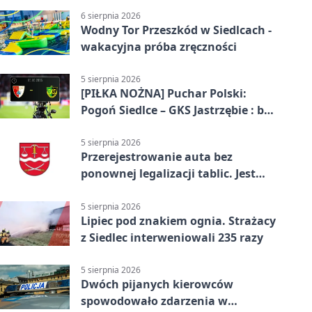
6 sierpnia 2026
Wodny Tor Przeszkód w Siedlcach -
wakacyjna próba zręczności
5 sierpnia 2026
[PIŁKA NOŻNA] Puchar Polski:
Pogoń Siedlce – GKS Jastrzębie : bez
gry, awans gospodarzy
5 sierpnia 2026
Przerejestrowanie auta bez
ponownej legalizacji tablic. Jest
ważna zmiana
5 sierpnia 2026
Lipiec pod znakiem ognia. Strażacy
z Siedlec interweniowali 235 razy
5 sierpnia 2026
Dwóch pijanych kierowców
spowodowało zdarzenia w