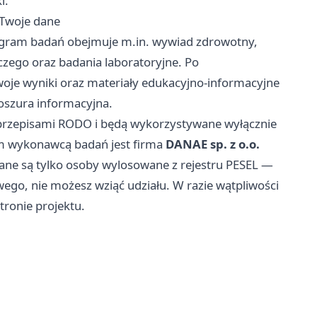
i.
 Twoje dane
ogram badań obejmuje m.in. wywiad zdrowotny,
czego oraz badania laboratoryjne. Po
oje wyniki oraz materiały edukacyjno‑informacyjne
oszura informacyjna.
 przepisami RODO i będą wykorzystywane wyłącznie
im wykonawcą badań jest firma
DANAE sp. z o.o.
ane są tylko osoby wylosowane z rejestru PESEL —
wego, nie możesz wziąć udziału. W razie wątpliwości
tronie projektu.