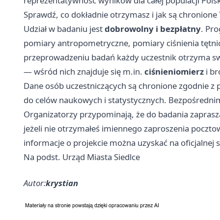
reprezentatywność wyników dla całej populacji Polsk
Sprawdź, co dokładnie otrzymasz i jak są chronione
Udział w badaniu jest
dobrowolny i bezpłatny
. Pr
pomiary antropometryczne, pomiary ciśnienia tętni
przeprowadzeniu badań każdy uczestnik otrzyma sw
— wśród nich znajduje się m.in.
ciśnieniomierz
i br
Dane osób uczestniczących są chronione zgodnie z
do celów naukowych i statystycznych. Bezpośredn
Organizatorzy przypominają, że do badania zaprasz
jeżeli nie otrzymałeś imiennego zaproszenia poczto
informacje o projekcie można uzyskać na oficjalnej s
Na podst. Urząd Miasta Siedlce
Autor:
krystian