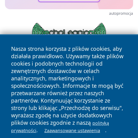
autopromocja
Nasza strona korzysta z plików cookies, aby
działała prawidłowo. Używamy także plików
cookies i podobnych technologii od
zewnętrznych dostawców w celach
analitycznych, marketingowych i
społecznościowych. Informacje te mogą być
przetwarzane również przez naszych
Copyright © 2026 kochamsiedlce.pl Wszystkie prawa
zastrzeżone.
partnerów. Kontynuując korzystanie ze
strony lub klikając „Przechodzę do serwisu",
wyrażasz zgodę na użycie dodatkowych
Polityka
Polityka
plików cookies zgodnie z naszą
polityką
News
Autorzy
Prywatności
Cookies
.
.
prywatności
Zaawansowane ustawienia