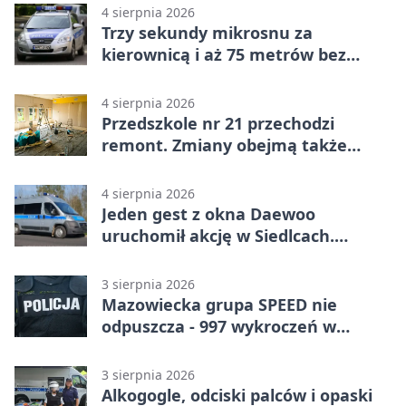
4 sierpnia 2026
Trzy sekundy mikrosnu za
kierownicą i aż 75 metrów bez
kontroli
4 sierpnia 2026
Przedszkole nr 21 przechodzi
remont. Zmiany obejmą także
łazienkę
4 sierpnia 2026
Jeden gest z okna Daewoo
uruchomił akcję w Siedlcach.
Zatrzymano sześć osób
3 sierpnia 2026
Mazowiecka grupa SPEED nie
odpuszcza - 997 wykroczeń w
tydzień
3 sierpnia 2026
Alkogogle, odciski palców i opaski