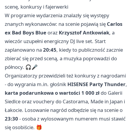
scenę, konkursy i fajerwerki
W programie wydarzenia znalazły się występy
znanych wykonawców: na scenie pojawią się
Carlos
ex Bad Boys Blue
oraz
Krzysztof Antkowiak
, a
wieczór uzupełni energiczny DJ live set. Start
zaplanowano na
20:45
, kiedy to publiczność zacznie
zbierać się przed sceną, a muzyka poprowadzi do
północy. 🎧🎤
Organizatorzy przewidzieli też konkursy z nagrodami
- do wygrania m.in. głośnik
HISENSE Party Thunder
,
karta podarunkowa o wartości 1 000 zł
do Galerii
Siedlce oraz vouchery do Castorama, Made in Japan i
Łakocie. Losowanie nagród odbędzie się na scenie o
23:30
- osoba z wylosowanym numerem musi stawić
się osobiście. 🎁