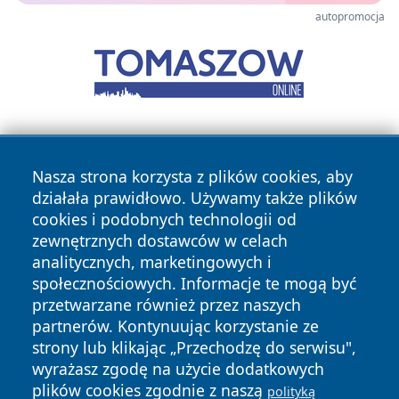
autopromocja
Nasza strona korzysta z plików cookies, aby
działała prawidłowo. Używamy także plików
cookies i podobnych technologii od
zewnętrznych dostawców w celach
Copyright © 2026 kochamsiedlce.pl Wszystkie prawa
analitycznych, marketingowych i
zastrzeżone.
społecznościowych. Informacje te mogą być
przetwarzane również przez naszych
partnerów. Kontynuując korzystanie ze
Polityka
Polityka
News
Autorzy
strony lub klikając „Przechodzę do serwisu",
Prywatności
Cookies
wyrażasz zgodę na użycie dodatkowych
plików cookies zgodnie z naszą
polityką