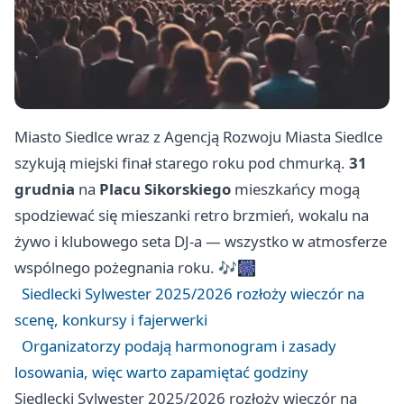
Miasto Siedlce wraz z Agencją Rozwoju Miasta Siedlce
szykują miejski finał starego roku pod chmurką.
31
grudnia
na
Placu Sikorskiego
mieszkańcy mogą
spodziewać się mieszanki retro brzmień, wokalu na
żywo i klubowego seta DJ-a — wszystko w atmosferze
wspólnego pożegnania roku. 🎶🎆
Siedlecki Sylwester 2025/2026 rozłoży wieczór na
scenę, konkursy i fajerwerki
Organizatorzy podają harmonogram i zasady
losowania, więc warto zapamiętać godziny
Siedlecki Sylwester 2025/2026 rozłoży wieczór na