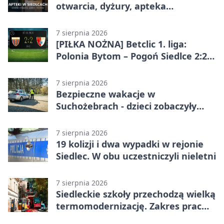
otwarcia, dyżury, apteka
całodobowa
7 sierpnia 2026
[PIŁKA NOŻNA] Betclic 1. liga:
Polonia Bytom – Pogoń Siedlce 2:2.
Pogoń odrobiła straty w
emocjonującej końcówce
7 sierpnia 2026
Bezpieczne wakacje w
Suchożebrach - dzieci zobaczyły
pracę służb
7 sierpnia 2026
19 kolizji i dwa wypadki w rejonie
Siedlec. W obu uczestniczyli nieletni
7 sierpnia 2026
Siedleckie szkoły przechodzą wielką
termomodernizację. Zakres prac
jest szeroki