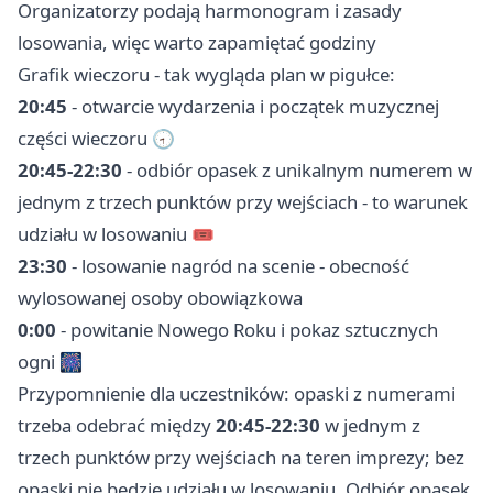
Organizatorzy podają harmonogram i zasady
losowania, więc warto zapamiętać godziny
Grafik wieczoru - tak wygląda plan w pigułce:
20:45
- otwarcie wydarzenia i początek muzycznej
części wieczoru 🕣
20:45-22:30
- odbiór opasek z unikalnym numerem w
jednym z trzech punktów przy wejściach - to warunek
udziału w losowaniu 🎟️
23:30
- losowanie nagród na scenie - obecność
wylosowanej osoby obowiązkowa
0:00
- powitanie Nowego Roku i pokaz sztucznych
ogni 🎆
Przypomnienie dla uczestników: opaski z numerami
trzeba odebrać między
20:45-22:30
w jednym z
trzech punktów przy wejściach na teren imprezy; bez
opaski nie będzie udziału w losowaniu. Odbiór opasek