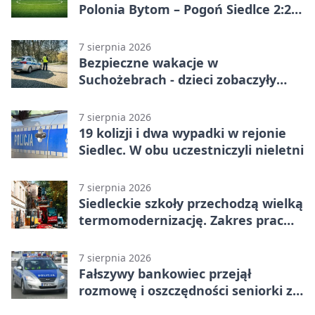
Polonia Bytom – Pogoń Siedlce 2:2.
Pogoń odrobiła straty w
emocjonującej końcówce
7 sierpnia 2026
Bezpieczne wakacje w
Suchożebrach - dzieci zobaczyły
pracę służb
7 sierpnia 2026
19 kolizji i dwa wypadki w rejonie
Siedlec. W obu uczestniczyli nieletni
7 sierpnia 2026
Siedleckie szkoły przechodzą wielką
termomodernizację. Zakres prac
jest szeroki
7 sierpnia 2026
Fałszywy bankowiec przejął
rozmowę i oszczędności seniorki z
Siedlec