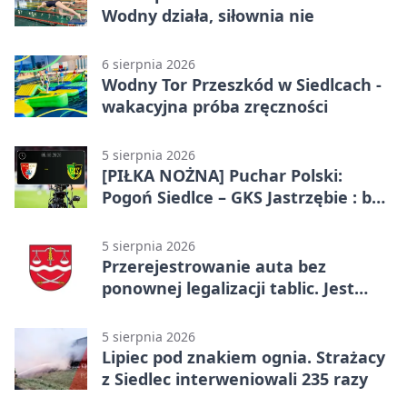
Wodny działa, siłownia nie
6 sierpnia 2026
Wodny Tor Przeszkód w Siedlcach -
wakacyjna próba zręczności
5 sierpnia 2026
[PIŁKA NOŻNA] Puchar Polski:
Pogoń Siedlce – GKS Jastrzębie : bez
gry, awans gospodarzy
5 sierpnia 2026
Przerejestrowanie auta bez
ponownej legalizacji tablic. Jest
ważna zmiana
5 sierpnia 2026
Lipiec pod znakiem ognia. Strażacy
z Siedlec interweniowali 235 razy