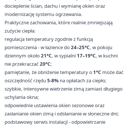
docieplenie ścian, dachu i wymianę okien oraz
modernizację systemu ogrzewania.
Praktyczne zachowania, które realnie zmniejszają
zużycie ciepła:
regulacja temperatury zgodnie z funkcją
pomieszczenia - w łazience do
24–25°C
, w pokoju
dziennym około
21°C
, w sypialni
17–19°C
, w kuchni
nie przekraczać
20°C
;
pamiętanie, że obniżenie temperatury o
1°C
może dać
oszczędność rzędu
5-8%
na opłatach za ciepło;
szybkie, intensywne wietrzenie zimą zamiast długiego
uchylania okna;
odpowiednie ustawienia okien sezonowe oraz
zasłanianie okien zimą i odsłanianie w słoneczne dni;
podstawowy serwis instalacji - odpowietrzanie