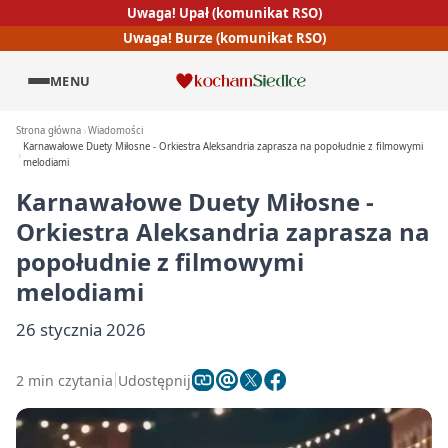
Uwaga! Upał (komunikat RSO)
Uwaga! Burze (komunikat RSO)
MENU
Strona główna
Wiadomości
Karnawałowe Duety Miłosne - Orkiestra Aleksandria zaprasza na popołudnie z filmowymi
melodiami
Karnawałowe Duety Miłosne -
Orkiestra Aleksandria zaprasza na
popołudnie z filmowymi
melodiami
26 stycznia 2026
2 min czytania
Udostępnij