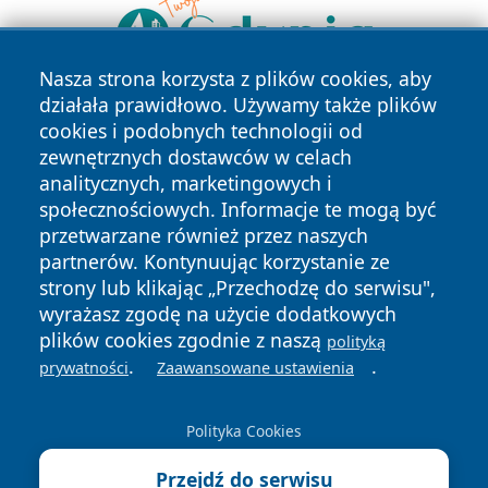
Nasza strona korzysta z plików cookies, aby
działała prawidłowo. Używamy także plików
cookies i podobnych technologii od
zewnętrznych dostawców w celach
analitycznych, marketingowych i
społecznościowych. Informacje te mogą być
przetwarzane również przez naszych
Copyright © 2026 kochamsiedlce.pl Wszystkie prawa
partnerów. Kontynuując korzystanie ze
zastrzeżone.
strony lub klikając „Przechodzę do serwisu",
wyrażasz zgodę na użycie dodatkowych
plików cookies zgodnie z naszą
polityką
Polityka
Polityka
News
Autorzy
.
.
prywatności
Zaawansowane ustawienia
Prywatności
Cookies
Polityka Cookies
Przejdź do serwisu