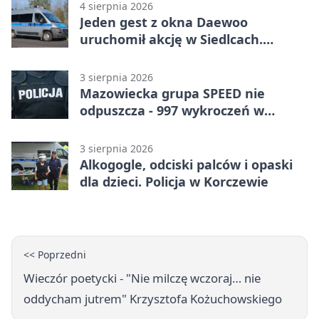
4 sierpnia 2026
Jeden gest z okna Daewoo
uruchomił akcję w Siedlcach.
Zatrzymano sześć osób
3 sierpnia 2026
Mazowiecka grupa SPEED nie
odpuszcza - 997 wykroczeń w
tydzień
3 sierpnia 2026
Alkogogle, odciski palców i opaski
dla dzieci. Policja w Korczewie
<< Poprzedni
Wieczór poetycki - "Nie milczę wczoraj… nie
oddycham jutrem" Krzysztofa Kożuchowskiego