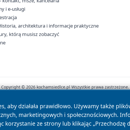
- kontakt, msze, kancelaria
y i e-usługi
estracja
storia, architektura i informacje praktyczne
ktury, którą musisz zobaczyć
ine
Copyright © 2026 kochamsiedlce.pl Wszystkie prawa zastrzeżone.
es, aby działała prawidłowo. Używamy także plik
News
Autorzy
Polityka Prywatności
Polityka Cookie
cznych, marketingowych i społecznościowych. Inf
 korzystanie ze strony lub klikając „Przechodzę 