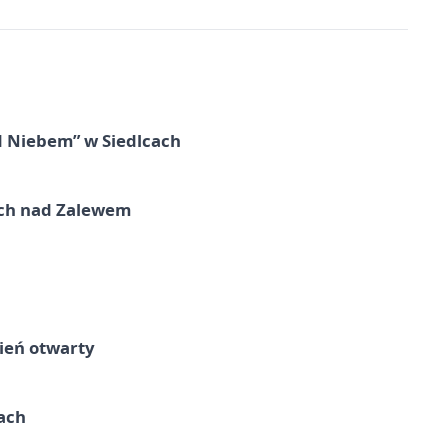
d Niebem” w Siedlcach
kich nad Zalewem
ień otwarty
cach