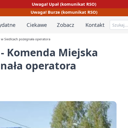
Uwaga! Upał (komunikat RSO)
Uwaga! Burze (komunikat RSO)
ydatne
Ciekawe
Zobacz
Kontakt
P w Siedlcach pożegnała operatora
e - Komenda Miejska
gnała operatora