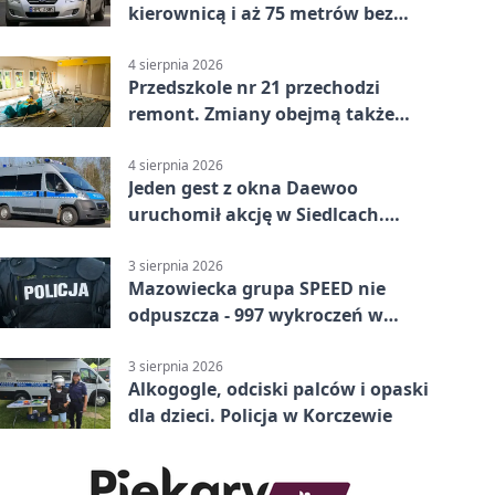
kierownicą i aż 75 metrów bez
kontroli
4 sierpnia 2026
Przedszkole nr 21 przechodzi
remont. Zmiany obejmą także
łazienkę
4 sierpnia 2026
Jeden gest z okna Daewoo
uruchomił akcję w Siedlcach.
Zatrzymano sześć osób
3 sierpnia 2026
Mazowiecka grupa SPEED nie
odpuszcza - 997 wykroczeń w
tydzień
3 sierpnia 2026
Alkogogle, odciski palców i opaski
dla dzieci. Policja w Korczewie