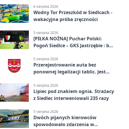
6 sierpnia 2026
Wodny Tor Przeszkód w Siedlcach -
wakacyjna próba zręczności
5 sierpnia 2026
[PIŁKA NOŻNA] Puchar Polski:
Pogoń Siedlce – GKS Jastrzębie : bez
gry, awans gospodarzy
5 sierpnia 2026
Przerejestrowanie auta bez
ponownej legalizacji tablic. Jest
ważna zmiana
5 sierpnia 2026
Lipiec pod znakiem ognia. Strażacy
z Siedlec interweniowali 235 razy
5 sierpnia 2026
Dwóch pijanych kierowców
spowodowało zdarzenia w