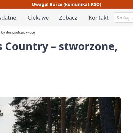
Uwaga! Burze (komunikat RSO)
ydatne
Ciekawe
Zobacz
Kontakt
 by doświadczać więcej
 Country – stworzone,
j