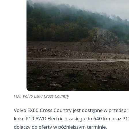
FOT. Volvo EX60 Cross Country
Volvo EX60 Cross Country jest dostępne w przedsp
koła: P10 AWD Electric o zasięgu do 640 km oraz P1
dołączy do oferty w późniejszym terminie.