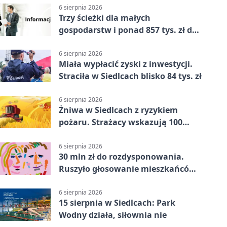
6 sierpnia 2026
Trzy ścieżki dla małych
gospodarstw i ponad 857 tys. zł do
zdobycia
6 sierpnia 2026
Miała wypłacić zyski z inwestycji.
Straciła w Siedlcach blisko 84 tys. zł
6 sierpnia 2026
Żniwa w Siedlcach z ryzykiem
pożaru. Strażacy wskazują 100
metrów od lasu
6 sierpnia 2026
30 mln zł do rozdysponowania.
Ruszyło głosowanie mieszkańców
Mazowsza
6 sierpnia 2026
15 sierpnia w Siedlcach: Park
Wodny działa, siłownia nie