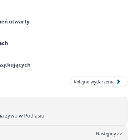
ień otwarty
cach
czątkujących
Kolejne wydarzenia
 na żywo w Podlasiu
Następny >>