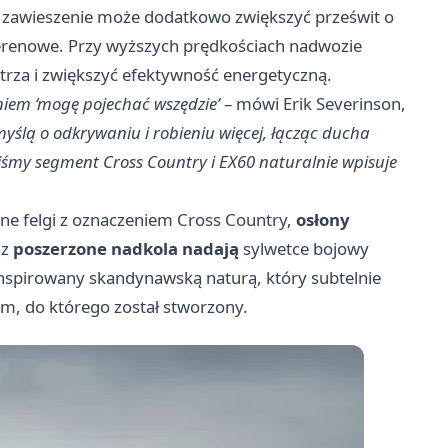
awieszenie może dodatkowo zwiększyć prześwit o
terenowe. Przy wyższych prędkościach nadwozie
trza i zwiększyć efektywność energetyczną.
niem ‘mogę pojechać wszędzie’
– mówi Erik Severinson,
myślą o odkrywaniu i robieniu więcej, łącząc ducha
iśmy segment Cross Country i EX60 naturalnie wpisuje
ne felgi z oznaczeniem Cross Country,
osłony
az
poszerzone nadkola nadają
sylwetce bojowy
inspirowany skandynawską naturą, który subtelnie
m, do którego został stworzony.