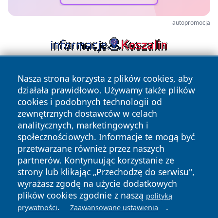
autopromocja
Nasza strona korzysta z plików cookies, aby
działała prawidłowo. Używamy także plików
cookies i podobnych technologii od
zewnętrznych dostawców w celach
analitycznych, marketingowych i
Copyright © 2026 kochamsiedlce.pl Wszystkie prawa
społecznościowych. Informacje te mogą być
zastrzeżone.
przetwarzane również przez naszych
partnerów. Kontynuując korzystanie ze
strony lub klikając „Przechodzę do serwisu",
Polityka
Polityka
News
Autorzy
wyrażasz zgodę na użycie dodatkowych
Prywatności
Cookies
plików cookies zgodnie z naszą
polityką
.
.
prywatności
Zaawansowane ustawienia