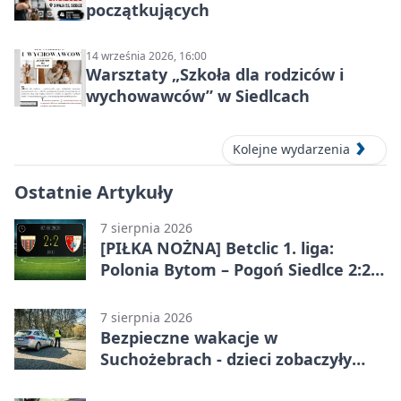
początkujących
14 września 2026, 16:00
Warsztaty „Szkoła dla rodziców i
wychowawców” w Siedlcach
Kolejne wydarzenia
Ostatnie Artykuły
7 sierpnia 2026
[PIŁKA NOŻNA] Betclic 1. liga:
Polonia Bytom – Pogoń Siedlce 2:2.
Pogoń odrobiła straty w
emocjonującej końcówce
7 sierpnia 2026
Bezpieczne wakacje w
Suchożebrach - dzieci zobaczyły
pracę służb