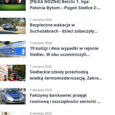
[PIŁKA NOŻNA] Betclic 1. liga:
Polonia Bytom – Pogoń Siedlce 2:2.
Pogoń odrobiła straty w
emocjonującej końcówce
7 sierpnia 2026
Bezpieczne wakacje w
Suchożebrach - dzieci zobaczyły
pracę służb
7 sierpnia 2026
19 kolizji i dwa wypadki w rejonie
Siedlec. W obu uczestniczyli
nieletni
7 sierpnia 2026
Siedleckie szkoły przechodzą
wielką termomodernizację. Zakres
prac jest szeroki
7 sierpnia 2026
Fałszywy bankowiec przejął
rozmowę i oszczędności seniorki z
Siedlec
6 sierpnia 2026