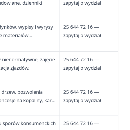
udowlane, dzienniki
zapytaj o wydział
dynków, wypisy i wyrysy
25 644 72 16 —
ie materiałów
zapytaj o wydział
ałcenie użytkowania
ja gleboznawcza
y nienormatywne, zajęcie
25 644 72 16 —
acja zjazdów,
zapytaj o wydział
e drzew, pozwolenia
25 644 72 16 —
oncesje na kopaliny, karty
zapytaj o wydział
rząt
u sporów konsumenckich
25 644 72 16 —