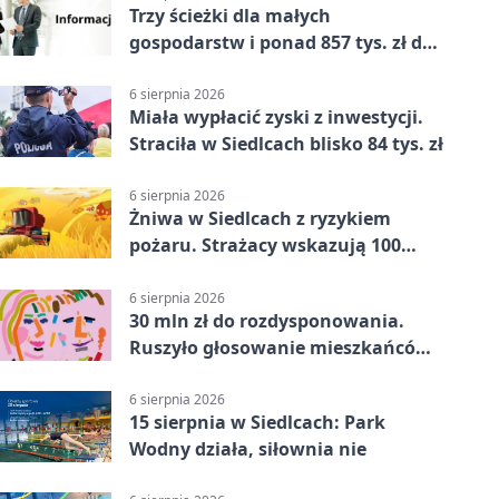
Trzy ścieżki dla małych
gospodarstw i ponad 857 tys. zł do
zdobycia
6 sierpnia 2026
Miała wypłacić zyski z inwestycji.
Straciła w Siedlcach blisko 84 tys. zł
6 sierpnia 2026
Żniwa w Siedlcach z ryzykiem
pożaru. Strażacy wskazują 100
metrów od lasu
6 sierpnia 2026
30 mln zł do rozdysponowania.
Ruszyło głosowanie mieszkańców
Mazowsza
6 sierpnia 2026
15 sierpnia w Siedlcach: Park
Wodny działa, siłownia nie