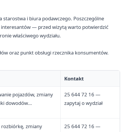
 starostwa i biura podawczego. Poszczególne
interesantów — przed wizytą warto potwierdzić
tronie właściwego wydziału.
ałów oraz punkt obsługi rzecznika konsumentów.
Kontakt
owanie pojazdów, zmiany
25 644 72 16 —
niki dowodów
zapytaj o wydział
 adnotacje o zastawie
 rozbiórkę, zmiany
25 644 72 16 —