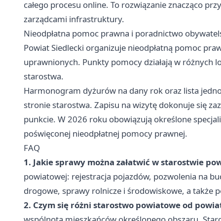
całego procesu online. To rozwiązanie znacząco pr
zarządcami infrastruktury.
Nieodpłatna pomoc prawna i poradnictwo obywatel
Powiat Siedlecki organizuje nieodpłatną pomoc praw
uprawnionych. Punkty pomocy działają w różnych lok
starostwa.
Harmonogram dyżurów na dany rok oraz lista jedn
stronie starostwa. Zapisu na wizytę dokonuje się za
punkcie. W 2026 roku obowiązują określone specjal
poświęconej nieodpłatnej pomocy prawnej.
FAQ
1. Jakie sprawy można załatwić w starostwie p
powiatowej: rejestracja pojazdów, pozwolenia na bu
drogowe, sprawy rolnicze i środowiskowe, a także
2. Czym się różni starostwo powiatowe od powia
wspólnota mieszkańców określonego obszaru. Staro