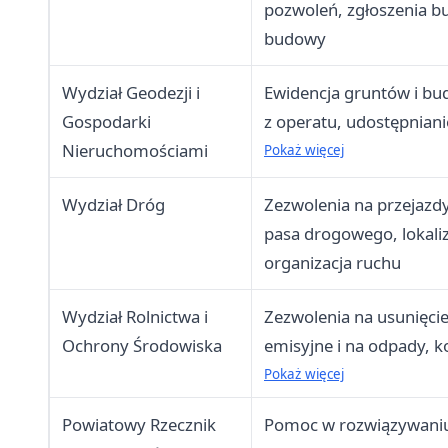
pozwoleń, zgłoszenia b
budowy
Wydział Geodezji i
Ewidencja gruntów i bu
Gospodarki
z operatu, udostępnian
Nieruchomościami
geodezyjnych, przekszt
Pokaż więcej
wieczystego, klasyfikac
Wydział Dróg
Zezwolenia na przejazd
pasa drogowego, lokaliz
organizacja ruchu
Wydział Rolnictwa i
Zezwolenia na usunięci
Ochrony Środowiska
emisyjne i na odpady, k
wędkarskie, rejestr zwie
Pokaż więcej
Powiatowy Rzecznik
Pomoc w rozwiązywani