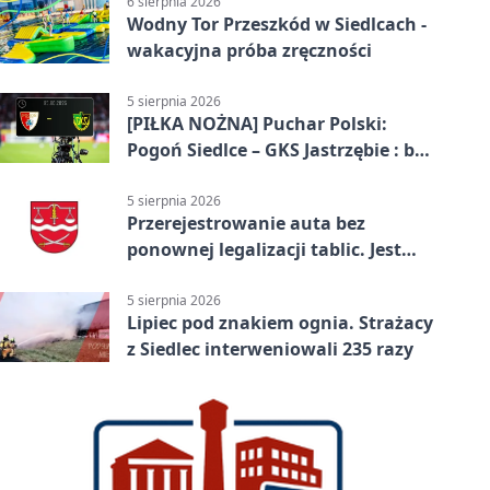
6 sierpnia 2026
Wodny Tor Przeszkód w Siedlcach -
wakacyjna próba zręczności
5 sierpnia 2026
[PIŁKA NOŻNA] Puchar Polski:
Pogoń Siedlce – GKS Jastrzębie : bez
gry, awans gospodarzy
5 sierpnia 2026
Przerejestrowanie auta bez
ponownej legalizacji tablic. Jest
ważna zmiana
5 sierpnia 2026
Lipiec pod znakiem ognia. Strażacy
z Siedlec interweniowali 235 razy