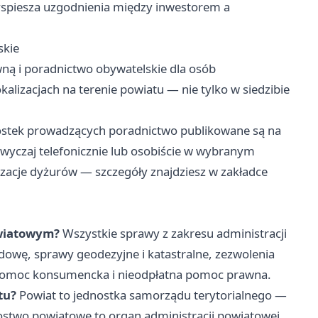
zyspiesza uzgodnienia między inwestorem a
skie
ną i poradnictwo obywatelskie dla osób
alizacjach na terenie powiatu — nie tylko w siedzibie
ostek prowadzących poradnictwo publikowane są na
zwyczaj telefonicznie lub osobiście w wybranym
izacje dyżurów — szczegóły znajdziesz w zakładce
owiatowym?
Wszystkie sprawy z zakresu administracji
dowę, sprawy geodezyjne i katastralne, zezwolenia
 pomoc konsumencka i nieodpłatna pomoc prawna.
tu?
Powiat to jednostka samorządu terytorialnego —
stwo powiatowe to organ administracji powiatowej,