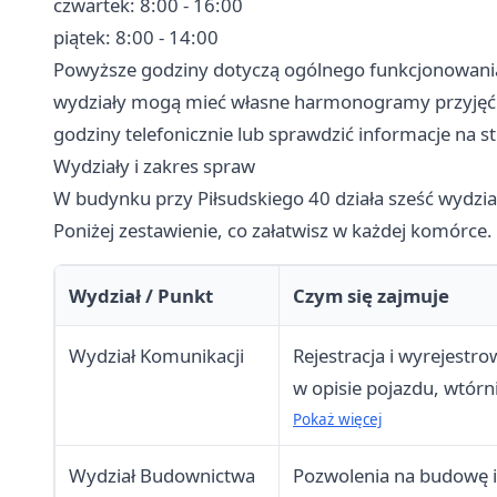
czwartek: 8:00 - 16:00
piątek: 8:00 - 14:00
Powyższe godziny dotyczą ogólnego funkcjonowania
wydziały mogą mieć własne harmonogramy przyjęć 
godziny telefonicznie lub sprawdzić informacje na s
Wydziały i zakres spraw
W budynku przy Piłsudskiego 40 działa sześć wydzi
Poniżej zestawienie, co załatwisz w każdej komórce.
Wydział / Punkt
Czym się zajmuje
Wydział Komunikacji
Rejestracja i wyrejestr
w opisie pojazdu, wtór
rejestracyjnych i tablic,
Pokaż więcej
rejestrowym
Wydział Budownictwa
Pozwolenia na budowę i