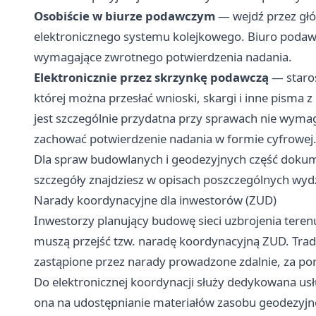
Osobiście w biurze podawczym
— wejdź przez głów
elektronicznego systemu kolejkowego. Biuro podawc
wymagające zwrotnego potwierdzenia nadania.
Elektronicznie przez skrzynkę podawczą
— staros
której można przesłać wnioski, skargi i inne pisma
jest szczególnie przydatna przy sprawach nie wymag
zachować potwierdzenie nadania w formie cyfrowej
Dla spraw budowlanych i geodezyjnych część dokum
szczegóły znajdziesz w opisach poszczególnych wyd
Narady koordynacyjne dla inwestorów (ZUD)
Inwestorzy planujący budowę sieci uzbrojenia terenu
muszą przejść tzw. naradę koordynacyjną ZUD. Trady
zastąpione przez narady prowadzone zdalnie, za po
Do elektronicznej koordynacji służy dedykowana us
ona na udostępnianie materiałów zasobu geodezyjn