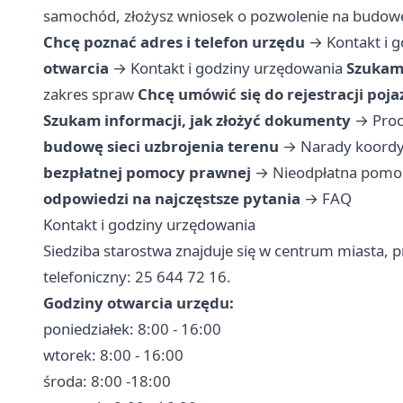
samochód, złożysz wniosek o pozwolenie na budowę 
Chcę poznać adres i telefon urzędu
→
Kontakt i 
otwarcia
→
Kontakt i godziny urzędowania
Szukam 
zakres spraw
Chcę umówić się do rejestracji poj
Szukam informacji, jak złożyć dokumenty
→
Proc
budowę sieci uzbrojenia terenu
→
Narady koordy
bezpłatnej pomocy prawnej
→
Nieodpłatna pomoc
odpowiedzi na najczęstsze pytania
→
FAQ
Kontakt i godziny urzędowania
Siedziba starostwa znajduje się w centrum miasta, p
telefoniczny: 25 644 72 16.
Godziny otwarcia urzędu:
poniedziałek: 8:00 - 16:00
wtorek: 8:00 - 16:00
środa: 8:00 -18:00