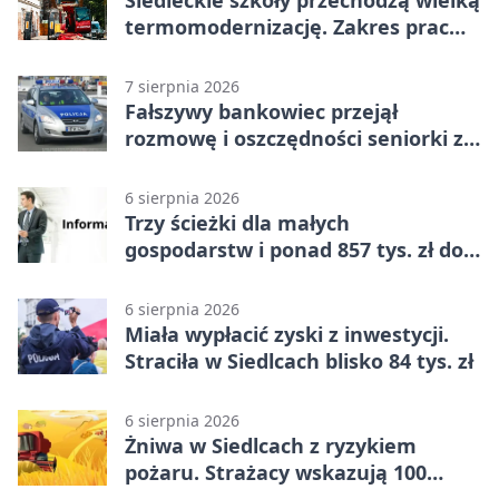
termomodernizację. Zakres prac
jest szeroki
7 sierpnia 2026
Fałszywy bankowiec przejął
rozmowę i oszczędności seniorki z
Siedlec
6 sierpnia 2026
Trzy ścieżki dla małych
gospodarstw i ponad 857 tys. zł do
zdobycia
6 sierpnia 2026
Miała wypłacić zyski z inwestycji.
Straciła w Siedlcach blisko 84 tys. zł
6 sierpnia 2026
Żniwa w Siedlcach z ryzykiem
pożaru. Strażacy wskazują 100
metrów od lasu