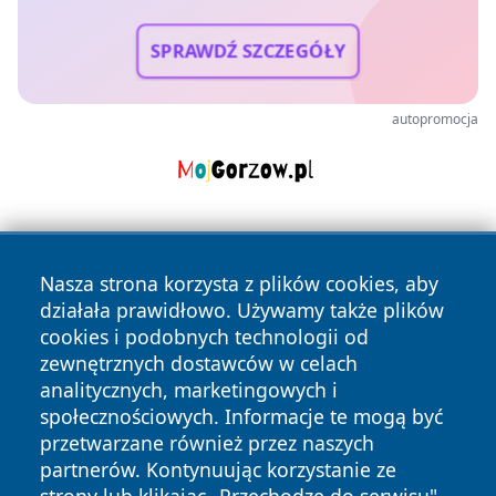
SPRAWDŹ SZCZEGÓŁY
autopromocja
Nasza strona korzysta z plików cookies, aby
działała prawidłowo. Używamy także plików
cookies i podobnych technologii od
zewnętrznych dostawców w celach
Copyright © 2026 kochamsiedlce.pl Wszystkie prawa
analitycznych, marketingowych i
zastrzeżone.
społecznościowych. Informacje te mogą być
przetwarzane również przez naszych
partnerów. Kontynuując korzystanie ze
Polityka
Polityka
News
Autorzy