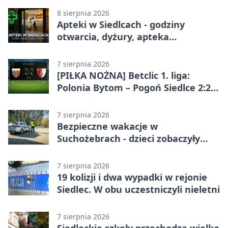
8 sierpnia 2026
Apteki w Siedlcach - godziny
otwarcia, dyżury, apteka
całodobowa
7 sierpnia 2026
[PIŁKA NOŻNA] Betclic 1. liga:
Polonia Bytom – Pogoń Siedlce 2:2.
Pogoń odrobiła straty w
emocjonującej końcówce
7 sierpnia 2026
Bezpieczne wakacje w
Suchożebrach - dzieci zobaczyły
pracę służb
7 sierpnia 2026
19 kolizji i dwa wypadki w rejonie
Siedlec. W obu uczestniczyli nieletni
7 sierpnia 2026
Siedleckie szkoły przechodzą wielką