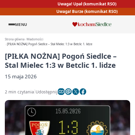
Uwaga! Upał (komunikat RSO)
Uwaga! Burze (komunikat RSO)
MENU
Strona główna
Wiadomości
[PIŁKA NOŻNA] Pogoń Siedlce – Stal Mielec 1:3 w Betclic 1. lidze
[PIŁKA NOŻNA] Pogoń Siedlce –
Stal Mielec 1:3 w Betclic 1. lidze
15 maja 2026
2 min czytania
Udostępnij