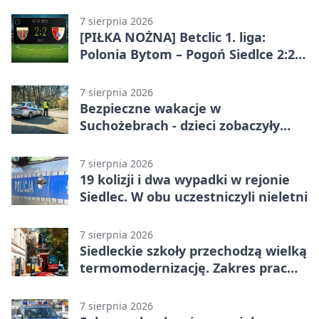
całodobowa
7 sierpnia 2026
[PIŁKA NOŻNA] Betclic 1. liga:
Polonia Bytom – Pogoń Siedlce 2:2.
Pogoń odrobiła straty w
emocjonującej końcówce
7 sierpnia 2026
Bezpieczne wakacje w
Suchożebrach - dzieci zobaczyły
pracę służb
7 sierpnia 2026
19 kolizji i dwa wypadki w rejonie
Siedlec. W obu uczestniczyli nieletni
7 sierpnia 2026
Siedleckie szkoły przechodzą wielką
termomodernizację. Zakres prac
jest szeroki
7 sierpnia 2026