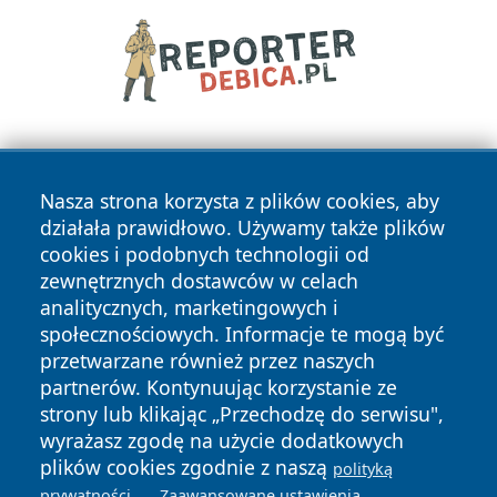
Nasza strona korzysta z plików cookies, aby
działała prawidłowo. Używamy także plików
cookies i podobnych technologii od
zewnętrznych dostawców w celach
Copyright © 2026 kochamsiedlce.pl Wszystkie prawa
analitycznych, marketingowych i
zastrzeżone.
społecznościowych. Informacje te mogą być
przetwarzane również przez naszych
partnerów. Kontynuując korzystanie ze
Polityka
Polityka
News
Autorzy
strony lub klikając „Przechodzę do serwisu",
Prywatności
Cookies
wyrażasz zgodę na użycie dodatkowych
plików cookies zgodnie z naszą
polityką
.
.
prywatności
Zaawansowane ustawienia