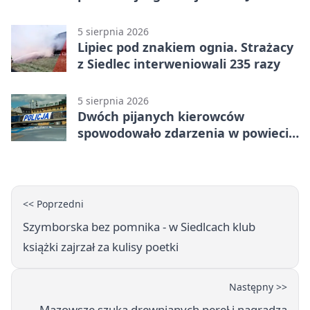
ważna zmiana
5 sierpnia 2026
Lipiec pod znakiem ognia. Strażacy
z Siedlec interweniowali 235 razy
5 sierpnia 2026
Dwóch pijanych kierowców
spowodowało zdarzenia w powiecie
siedleckim
<< Poprzedni
Szymborska bez pomnika - w Siedlcach klub
książki zajrzał za kulisy poetki
Następny >>
Mazowsze szuka drewnianych pereł i nagradza