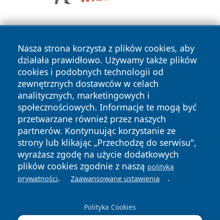
Nasza strona korzysta z plików cookies, aby
działała prawidłowo. Używamy także plików
cookies i podobnych technologii od
zewnętrznych dostawców w celach
Copyright © 2026 kochamsiedlce.pl Wszystkie prawa
analitycznych, marketingowych i
zastrzeżone.
społecznościowych. Informacje te mogą być
przetwarzane również przez naszych
partnerów. Kontynuując korzystanie ze
Polityka
Polityka
News
Autorzy
strony lub klikając „Przechodzę do serwisu",
Prywatności
Cookies
wyrażasz zgodę na użycie dodatkowych
plików cookies zgodnie z naszą
polityką
.
.
prywatności
Zaawansowane ustawienia
Polityka Cookies