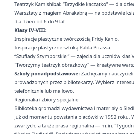
Teatrzyk Kamishibai: “Brzydkie kaczątko” — dla dzieci
Warsztaty z magiem Abrakabrą — na podstawie ksi
dla dzieci od 6 do 9 lat
Klasy IV-VIII:
Inspiracje plastyczne twórczością Fridy Kahlo.
Inspiracje plastyczne sztuką Pabla Picassa.
“Szuflady Szymborskiej” — zajęcia dla uczniów klas V
“Tworzymy teatrzyk obrazkowy” — kreatywne warszta
Szkoły ponadpodstawowe:
Zachęcamy nauczycieli 
prowadzonych przez bibliotekarzy. Wybierz interesuj
telefonicznie lub mailowo.
Regionalia i zbiory specjalne
Biblioteka gromadzi wydawnictwa i materiały o Sied
już od momentu powstania placówki w 1952 roku. W
zwartych, a także prasa regionalna — m.in. “Tygodnik 