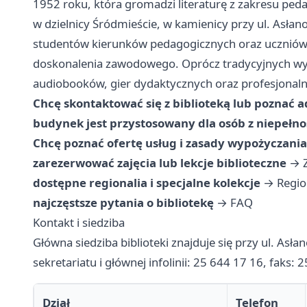
1952 roku, która gromadzi literaturę z zakresu pedag
w dzielnicy Śródmieście, w kamienicy przy ul. Asłanow
studentów kierunków pedagogicznych oraz uczniów 
doskonalenia zawodowego. Oprócz tradycyjnych wyp
audiobooków, gier dydaktycznych oraz profesjonaln
Chcę skontaktować się z biblioteką lub poznać a
budynek jest przystosowany dla osób z niepełn
Chcę poznać ofertę usług i zasady wypożyczani
zarezerwować zajęcia lub lekcje biblioteczne
→
dostępne regionalia i specjalne kolekcje
→
Regio
najczęstsze pytania o bibliotekę
→
FAQ
Kontakt i siedziba
Główna siedziba biblioteki znajduje się przy ul. Asła
sekretariatu i głównej infolinii: 25 644 17 16, faks: 
Dział
Telefon