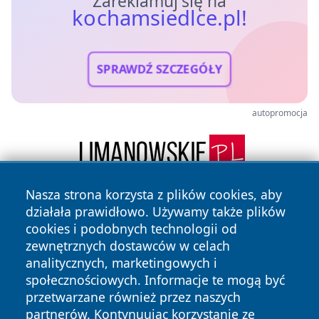
Zareklamuj się na
kochamsiedlce.pl!
SPRAWDŹ SZCZEGÓŁY
autopromocja
Nasza strona korzysta z plików cookies, aby
działała prawidłowo. Używamy także plików
cookies i podobnych technologii od
zewnętrznych dostawców w celach
analitycznych, marketingowych i
społecznościowych. Informacje te mogą być
Copyright © 2026 kochamsiedlce.pl Wszystkie prawa
przetwarzane również przez naszych
zastrzeżone.
partnerów. Kontynuując korzystanie ze