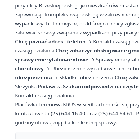
przy ulicy Brzeskiej obsługuje mieszkańców miasta o
zapewniając kompleksową obsługę w zakresie emeryt
wypadkowych. To miejsce, do którego rolnicy zgłaszaj
załatwiać sprawy związane z wypadkami przy pracy
Chcę poznać adres i telefon
→
Kontakt i zasięg dzi
i zasięg działania
Chcę zobaczyć obsługiwane gmi
sprawy emerytalno-rentowe
→
Sprawy emerytal
chorobowy
→
Ubezpieczenie wypadkowe i chorob
ubezpieczenia
→
Składki i ubezpieczenia
Chcę zała
Skrzynka Podawcza
Szukam odpowiedzi na częste
Kontakt i zasięg działania
Placówka Terenowa KRUS w Siedlcach mieści się przy
kontaktowe to (25) 644 16 40 oraz (25) 644 64 61. P
godziny obowiązują dla konkretnej sprawy.