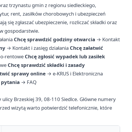
raz trzynastu gmin z regionu siedleckiego,
ur, rent, zasiłków chorobowych i ubezpieczeń
ą się zgłaszać ubezpieczenie, rozliczać składki oraz
 w gospodarstwie.
ałania
Chcę sprawdzić godziny otwarcia
→
Kontakt
ny
→
Kontakt i zasięg działania
Chcę załatwić
no-rentowe
Chcę zgłosić wypadek lub zasiłek
owe
Chcę sprawdzić składki i zasady
twić sprawy online
→
e-KRUS i Elektroniczna
 pytania
→
FAQ
 ulicy Brzeskiej 39, 08-110 Siedlce. Główne numery
rzed wizytą warto potwierdzić telefonicznie, które