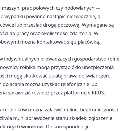
gi maszyn, prac polowych czy hodowlanych —
ie wypadku powinno nastąpić niezwłocznie, a
lacówce lub przesłać drogą pocztową. Wymagane są
ci do pracy oraz okoliczności zdarzenia. W
robowymi można kontaktować się z placówką.
ów indywidualnych prowadzących gospodarstwo rolne
ownicy rolnika mogą przystąpić do ubezpieczenia
łości mogą skutkować utratą prawa do świadczeń.
h opłacania można uzyskać telefonicznie lub
żna sprawdzić również przez platformę e-KRUS.
m rolników można załatwić online, bez konieczności
liwia m.in. sprawdzenie stanu składek, zgłoszenie
iektórych wniosków. Do korespondencji