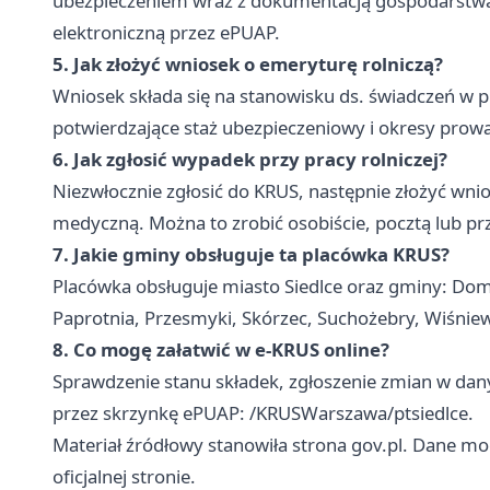
ubezpieczeniem wraz z dokumentacją gospodarstwa.
elektroniczną przez ePUAP.
5. Jak złożyć wniosek o emeryturę rolniczą?
Wniosek składa się na stanowisku ds. świadczeń w
potwierdzające staż ubezpieczeniowy i okresy pro
6. Jak zgłosić wypadek przy pracy rolniczej?
Niezwłocznie zgłosić do KRUS, następnie złożyć wn
medyczną. Można to zrobić osobiście, pocztą lub p
7. Jakie gminy obsługuje ta placówka KRUS?
Placówka obsługuje miasto Siedlce oraz gminy: Do
Paprotnia, Przesmyki, Skórzec, Suchożebry, Wiśnie
8. Co mogę załatwić w e-KRUS online?
Sprawdzenie stanu składek, zgłoszenie zmian w dan
przez skrzynkę ePUAP: /KRUSWarszawa/ptsiedlce.
Materiał źródłowy stanowiła strona gov.pl. Dane mog
oficjalnej stronie.