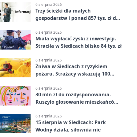
6 sierpnia 2026
Trzy ścieżki dla małych
gospodarstw i ponad 857 tys. zł do
zdobycia
6 sierpnia 2026
Miała wypłacić zyski z inwestycji.
Straciła w Siedlcach blisko 84 tys. zł
6 sierpnia 2026
Żniwa w Siedlcach z ryzykiem
pożaru. Strażacy wskazują 100
metrów od lasu
6 sierpnia 2026
30 mln zł do rozdysponowania.
Ruszyło głosowanie mieszkańców
Mazowsza
6 sierpnia 2026
15 sierpnia w Siedlcach: Park
Wodny działa, siłownia nie