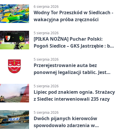
6 sierpnia 2026
Wodny Tor Przeszkód w Siedlcach -
wakacyjna próba zręczności
5 sierpnia 2026
[PIŁKA NOŻNA] Puchar Polski:
Pogoń Siedlce – GKS Jastrzębie : bez
gry, awans gospodarzy
5 sierpnia 2026
Przerejestrowanie auta bez
ponownej legalizacji tablic. Jest
ważna zmiana
5 sierpnia 2026
Lipiec pod znakiem ognia. Strażacy
z Siedlec interweniowali 235 razy
5 sierpnia 2026
Dwóch pijanych kierowców
spowodowało zdarzenia w