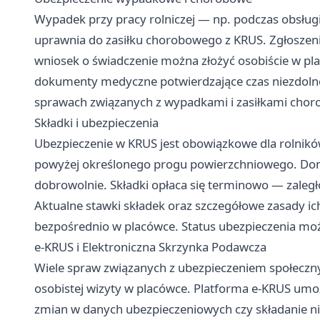
Wypadek przy pracy rolniczej — np. podczas obsłu
uprawnia do zasiłku chorobowego z KRUS. Zgłoszen
wniosek o świadczenie można złożyć osobiście w p
dokumenty medyczne potwierdzające czas niezdolnoś
sprawach związanych z wypadkami i zasiłkami cho
Składki i ubezpieczenia
Ubezpieczenie w KRUS jest obowiązkowe dla rolnik
powyżej określonego progu powierzchniowego. Dom
dobrowolnie. Składki opłaca się terminowo — zaleg
Aktualne stawki składek oraz szczegółowe zasady ic
bezpośrednio w placówce. Status ubezpieczenia mo
e-KRUS i Elektroniczna Skrzynka Podawcza
Wiele spraw związanych z ubezpieczeniem społeczny
osobistej wizyty w placówce. Platforma e-KRUS umoż
zmian w danych ubezpieczeniowych czy składanie n