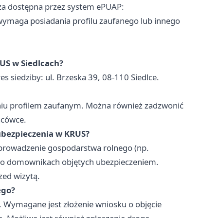
cza dostępna przez system ePUAP:
 wymaga posiadania profilu zaufanego lub innego
US w Siedlcach?
es siedziby: ul. Brzeska 39, 08-110 Siedlce.
niu profilem zaufanym. Można również zadzwonić
acówce.
 ubezpieczenia w KRUS?
rowadzenie gospodarstwa rolnego (np.
e o domownikach objętych ubezpieczeniem.
zed wizytą.
ego?
 Wymagane jest złożenie wniosku o objęcie