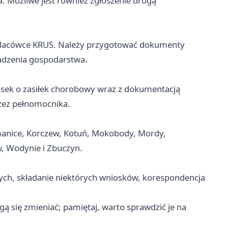
 Możliwe jest również zgłoszenie drogą
 placówce KRUS. Należy przygotować dokumenty
wadzenia gospodarstwa.
iosek o zasiłek chorobowy wraz z dokumentacją
rzez pełnomocnika.
manice, Korczew, Kotuń, Mokobody, Mordy,
w, Wodynie i Zbuczyn.
ych, składanie niektórych wniosków, korespondencja
ą się zmieniać; pamiętaj, warto sprawdzić je na