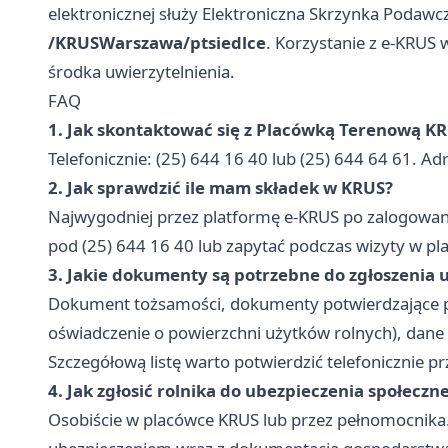
elektronicznej służy Elektroniczna Skrzynka Podaw
/KRUSWarszawa/ptsiedlce
. Korzystanie z e-KRUS
środka uwierzytelnienia.
FAQ
1. Jak skontaktować się z Placówką Terenową KR
Telefonicznie: (25) 644 16 40 lub (25) 644 64 61. Adr
2. Jak sprawdzić ile mam składek w KRUS?
Najwygodniej przez platformę e-KRUS po zalogowa
pod (25) 644 16 40 lub zapytać podczas wizyty w pl
3. Jakie dokumenty są potrzebne do zgłoszenia
Dokument tożsamości, dokumenty potwierdzające p
oświadczenie o powierzchni użytków rolnych), dan
Szczegółową listę warto potwierdzić telefonicznie pr
4. Jak zgłosić rolnika do ubezpieczenia społeczn
Osobiście w placówce KRUS lub przez pełnomocnika.