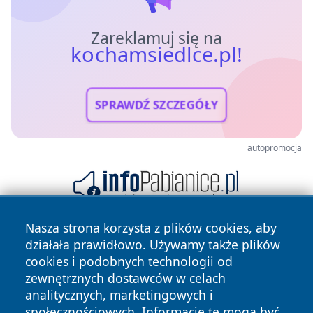
Zareklamuj się na
kochamsiedlce.pl!
SPRAWDŹ SZCZEGÓŁY
autopromocja
Nasza strona korzysta z plików cookies, aby
działała prawidłowo. Używamy także plików
cookies i podobnych technologii od
zewnętrznych dostawców w celach
analitycznych, marketingowych i
społecznościowych. Informacje te mogą być