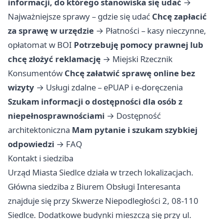
informacji, do którego stanowiska się udać
→
Najważniejsze sprawy – gdzie się udać
Chcę zapłacić
za sprawę w urzędzie
→
Płatności – kasy nieczynne,
opłatomat w BOI
Potrzebuję pomocy prawnej lub
chcę złożyć reklamację
→
Miejski Rzecznik
Konsumentów
Chcę załatwić sprawę online bez
wizyty
→
Usługi zdalne – ePUAP i e-doręczenia
Szukam informacji o dostępności dla osób z
niepełnosprawnościami
→
Dostępność
architektoniczna
Mam pytanie i szukam szybkiej
odpowiedzi
→
FAQ
Kontakt i siedziba
Urząd Miasta Siedlce działa w trzech lokalizacjach.
Główna siedziba z Biurem Obsługi Interesanta
znajduje się przy Skwerze Niepodległości 2, 08-110
Siedlce. Dodatkowe budynki mieszczą się przy ul.