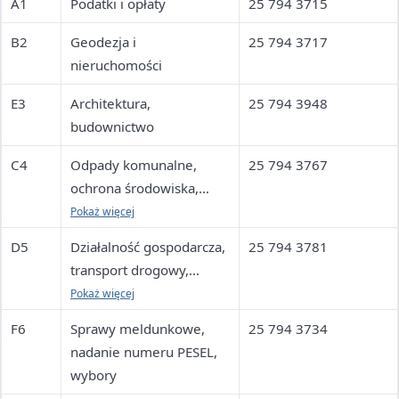
A1
Podatki i opłaty
25 794 3715
B2
Geodezja i
25 794 3717
nieruchomości
E3
Architektura,
25 794 3948
budownictwo
C4
Odpady komunalne,
25 794 3767
ochrona środowiska,
sprawy mieszkaniowe,
Pokaż więcej
drogi
D5
Działalność gospodarcza,
25 794 3781
transport drogowy,
zezwolenia alkoholowe,
Pokaż więcej
profil zaufany
F6
Sprawy meldunkowe,
25 794 3734
nadanie numeru PESEL,
wybory