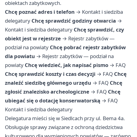
obiektach zabytkowych.
Chcę poznać adres i telefon
→
Kontakt i siedziba
delegatury
Chcę sprawdzić godziny otwarcia
→
Kontakt i siedziba delegatury
Chcę sprawdzić, czy
obiekt jest w rejestrze
→
Rejestr zabytków —
podział na powiaty
Chcę pobrać rejestr zabytków
dla powiatu
→
Rejestr zabytków — podział na
powiaty
Chcę wiedzieć, jak napisać pismo
→
FAQ
Chcę sprawdzić koszty i czas decyzji
→
FAQ
Chcę
znaleźć siedzibę głównego urzędu
→
FAQ
Chcę
zgłosić znalezisko archeologiczne
→
FAQ
Chcę
ubiegać się o dotację konserwatorską
→
FAQ
Kontakt i siedziba delegatury
Delegatura mieści się w Siedlcach przy ul. Bema 4a.
Obsługuje sprawy związane z ochroną dziedzictwa
kulturowego dla wymienionych powiatów — zarówno