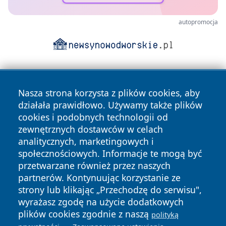
autopromocja
Nasza strona korzysta z plików cookies, aby
działała prawidłowo. Używamy także plików
cookies i podobnych technologii od
zewnętrznych dostawców w celach
Copyright © 2026 kochamsiedlce.pl Wszystkie prawa
analitycznych, marketingowych i
zastrzeżone.
społecznościowych. Informacje te mogą być
przetwarzane również przez naszych
partnerów. Kontynuując korzystanie ze
Polityka
Polityka
News
Autorzy
strony lub klikając „Przechodzę do serwisu",
Prywatności
Cookies
wyrażasz zgodę na użycie dodatkowych
plików cookies zgodnie z naszą
polityką