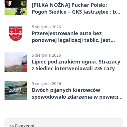
[PIŁKA NOŻNA] Puchar Polski:
Pogoń Siedlce – GKS Jastrzębie : bez
gry, awans gospodarzy
5 sierpnia 2026
Przerejestrowanie auta bez
ponownej legalizacji tablic. Jest
ważna zmiana
5 sierpnia 2026
Lipiec pod znakiem ognia. Strażacy
z Siedlec interweniowali 235 razy
5 sierpnia 2026
Dwóch pijanych kierowców
spowodowało zdarzenia w powiecie
siedleckim
<< Poprzedni