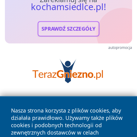
kochamsiedlce.pl!
SPRAWDŹ SZCZEGÓŁY
autopromocja
Nasza strona korzysta z plików cookies, aby
działała prawidłowo. Używamy także plików
cookies i podobnych technologii od
zewnętrznych dostawców w celach
Copyright © 2026 kochamsiedlce.pl Wszystkie prawa