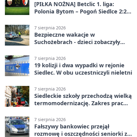
[PIŁKA NOŻNA] Betclic 1. liga:
Polonia Bytom – Pogoń Siedlce 2:2.
Pogoń odrobiła straty w
emocjonującej końcówce
7 sierpnia 2026
Bezpieczne wakacje w
Suchożebrach - dzieci zobaczyły
pracę służb
7 sierpnia 2026
19 kolizji i dwa wypadki w rejonie
Siedlec. W obu uczestniczyli nieletni
7 sierpnia 2026
Siedleckie szkoły przechodzą wielką
termomodernizację. Zakres prac
jest szeroki
7 sierpnia 2026
Fałszywy bankowiec przejął
rozmowę i oszczędności seniorki z