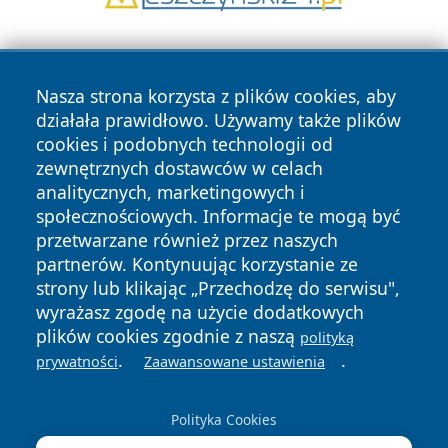
Nasza strona korzysta z plików cookies, aby
działała prawidłowo. Używamy także plików
cookies i podobnych technologii od
zewnętrznych dostawców w celach
Copyright © 2026 kochamsiedlce.pl Wszystkie prawa
analitycznych, marketingowych i
zastrzeżone.
społecznościowych. Informacje te mogą być
przetwarzane również przez naszych
partnerów. Kontynuując korzystanie ze
Polityka
Polityka
News
Autorzy
strony lub klikając „Przechodzę do serwisu",
Prywatności
Cookies
wyrażasz zgodę na użycie dodatkowych
plików cookies zgodnie z naszą
polityką
.
.
prywatności
Zaawansowane ustawienia
Polityka Cookies