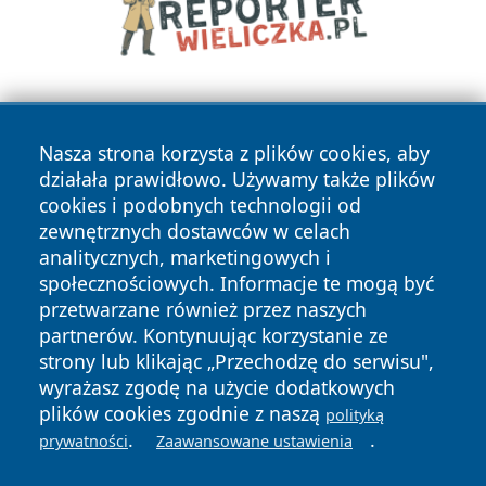
Nasza strona korzysta z plików cookies, aby
działała prawidłowo. Używamy także plików
cookies i podobnych technologii od
zewnętrznych dostawców w celach
Copyright © 2026 kochamsiedlce.pl Wszystkie prawa
analitycznych, marketingowych i
zastrzeżone.
społecznościowych. Informacje te mogą być
przetwarzane również przez naszych
partnerów. Kontynuując korzystanie ze
Polityka
Polityka
News
Autorzy
strony lub klikając „Przechodzę do serwisu",
Prywatności
Cookies
wyrażasz zgodę na użycie dodatkowych
plików cookies zgodnie z naszą
polityką
.
.
prywatności
Zaawansowane ustawienia