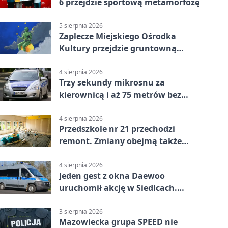
6 przejdzie sportową metamorfozę
5 sierpnia 2026
Zaplecze Miejskiego Ośrodka
Kultury przejdzie gruntowną
modernizację
4 sierpnia 2026
Trzy sekundy mikrosnu za
kierownicą i aż 75 metrów bez
kontroli
4 sierpnia 2026
Przedszkole nr 21 przechodzi
remont. Zmiany obejmą także
łazienkę
4 sierpnia 2026
Jeden gest z okna Daewoo
uruchomił akcję w Siedlcach.
Zatrzymano sześć osób
3 sierpnia 2026
Mazowiecka grupa SPEED nie