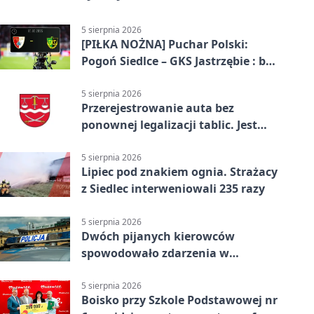
5 sierpnia 2026
[PIŁKA NOŻNA] Puchar Polski:
Pogoń Siedlce – GKS Jastrzębie : bez
gry, awans gospodarzy
5 sierpnia 2026
Przerejestrowanie auta bez
ponownej legalizacji tablic. Jest
ważna zmiana
5 sierpnia 2026
Lipiec pod znakiem ognia. Strażacy
z Siedlec interweniowali 235 razy
5 sierpnia 2026
Dwóch pijanych kierowców
spowodowało zdarzenia w
powiecie siedleckim
5 sierpnia 2026
Boisko przy Szkole Podstawowej nr