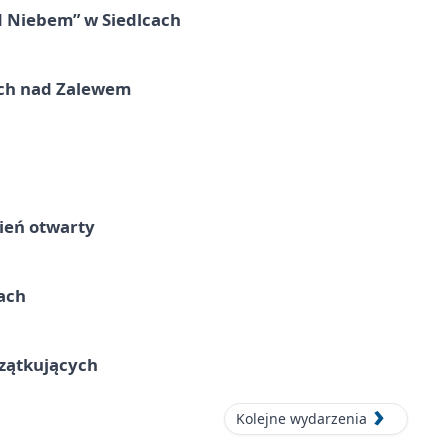
d Niebem” w Siedlcach
kich nad Zalewem
ień otwarty
cach
czątkujących
Kolejne wydarzenia